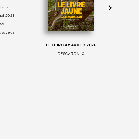
abajo
ual 2025
dad
Búsqueda
LA 
EL LIBRO AMARILLO 2026
AG
DESCÁRGALO