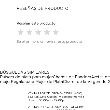
RESEÑAS DE PRODUCTO
Reseñar este producto
Seleccionar
Seleccionar
Seleccionar
Seleccionar
Seleccionar
Sé el primero en revisar este producto
para
para
para
para
para
calificar
calificar
calificar
calificar
calificar
el
el
el
el
el
artículo
artículo
artículo
artículo
artículo
con
con
con
con
con
1
2
3
4
5
estrella
estrellas.
estrellas.
estrellas.
estrellas.
BÚSQUEDAS SIMILARES
Esta
Esta
Esta
Esta
Esta
Pulsera de plata para mujer
Charms de Pandora
Aretes de
acción
acción
acción
acción
acción
mujer
Regalo para Mujer de Plata
Charm de la Virgen de 
abrirá
abrirá
abrirá
abrirá
abrirá
el
el
el
el
el
formulario
formulario
formulario
formulario
formulario
VENTAS POR TELÉFONO (555PALACIO):
55.5725.2246
Opción 1 y posteriormente 3
de
de
de
de
de
Horario: 08:00am a 24:00pm
envío.
envío.
envío.
envío.
envío.
VENTAS POR WHATSAPP (555PALACIO):