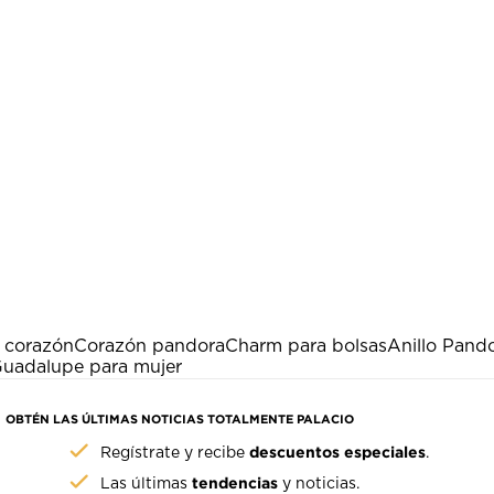
 corazón
Corazón pandora
Charm para bolsas
Anillo Pand
Guadalupe para mujer
OBTÉN LAS ÚLTIMAS NOTICIAS TOTALMENTE PALACIO
descuentos especiales
Regístrate y recibe
.
tendencias
Las últimas
y noticias.