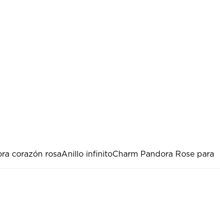
ora corazón rosa
Anillo infinito
Charm Pandora Rose para