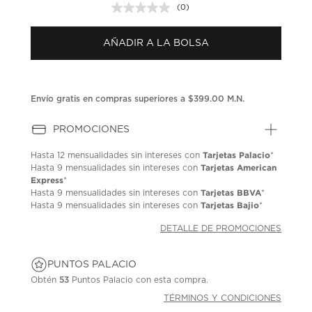
(0)
Sin
puntuación.
Enlace
AÑADIR A LA BOLSA
en
la
misma
página.
Envío gratis en compras superiores a $399.00 M.N.
PROMOCIONES
Tarjetas Palacio
Hasta
12 mensualidades
sin intereses con
*
Tarjetas American
Hasta
9 mensualidades
sin intereses con
Express
*
Tarjetas BBVA
Hasta
9 mensualidades
sin intereses con
*
Tarjetas Bajio
Hasta
9 mensualidades
sin intereses con
*
DETALLE DE PROMOCIONES
PUNTOS PALACIO
Obtén
53
Puntos Palacio con esta compra.
TÉRMINOS Y CONDICIONES