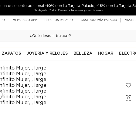
-10%
-15%
de un descuento adicional
con tu Tarjeta Palacio,
con tu Tarjeta S
De Agosto 7 al 9. Consulta términos y condiciones
CIO
MI PALACIO APP
SEGUROS PALACIO
GASTRONOMÍA PALACIO
VIAJES
ZAPATOS
JOYERÍA Y RELOJES
BELLEZA
HOGAR
ELECTR