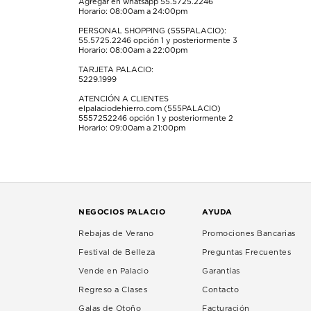
Agregar en whatsapp 55.5725.2246
Horario: 08:00am a 24:00pm
PERSONAL SHOPPING (555PALACIO):
55.5725.2246
opción 1 y posteriormente 3
Horario: 08:00am a 22:00pm
TARJETA PALACIO:
5229.1999
ATENCIÓN A CLIENTES
elpalaciodehierro.com (555PALACIO)
5557252246
opción 1 y posteriormente 2
Horario: 09:00am a 21:00pm
NEGOCIOS PALACIO
AYUDA
Rebajas de Verano
Promociones Bancarias
Festival de Belleza
Preguntas Frecuentes
Vende en Palacio
Garantías
Regreso a Clases
Contacto
Galas de Otoño
Facturación