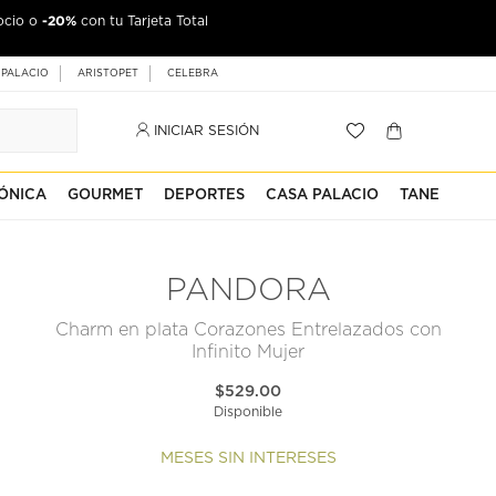
-20%
ocio o
con tu Tarjeta Total
 PALACIO
ARISTOPET
CELEBRA
INICIAR SESIÓN
ÓNICA
GOURMET
DEPORTES
CASA PALACIO
TANE
PANDORA
Charm en plata Corazones Entrelazados con
Infinito Mujer
$529.00
Disponible
MESES SIN INTERESES