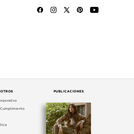
f
i
p
y
SOTROS
PUBLICACIONES
rporativo
e Cumplimiento
tica