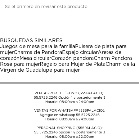
Seleccionar
Seleccionar
Seleccionar
Seleccionar
Seleccionar
Sé el primero en revisar este producto
para
para
para
para
para
calificar
calificar
calificar
calificar
calificar
el
el
el
el
el
artículo
artículo
artículo
artículo
artículo
con
con
con
con
con
1
2
3
4
5
BÚSQUEDAS SIMILARES
estrella
estrellas.
estrellas.
estrellas.
estrellas.
Juegos de mesa para la familia
Pulsera de plata para
Esta
Esta
Esta
Esta
Esta
mujer
Charms de Pandora
Espejo circular
Aretes de
acción
acción
acción
acción
acción
corazón
Mesa circular
Corazón pandora
Charm Pandora
abrirá
abrirá
abrirá
abrirá
abrirá
Rose para mujer
Regalo para Mujer de Plata
Charm de la
el
el
el
el
el
Virgen de Guadalupe para mujer
formulario
formulario
formulario
formulario
formulario
de
de
de
de
de
envío.
envío.
envío.
envío.
envío.
VENTAS POR TELÉFONO (555PALACIO):
55.5725.2246
Opción 1 y posteriormente 3
Horario: 08:00am a 24:00pm
VENTAS POR WHATSAPP (555PALACIO):
Agregar en whatsapp 55.5725.2246
Horario: 08:00am a 24:00pm
PERSONAL SHOPPING (555PALACIO):
55.5725.2246
opción 1 y posteriormente 3
Horario: 08:00am a 22:00pm