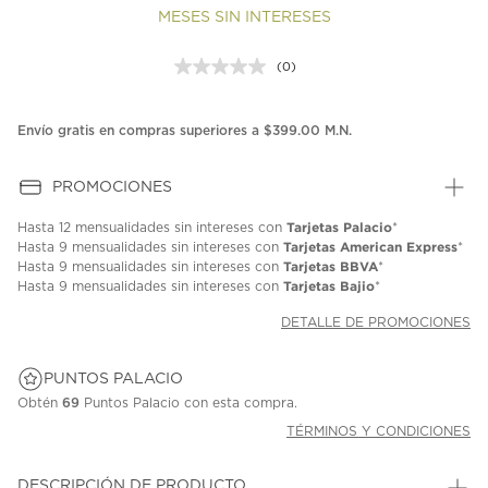
MESES SIN INTERESES
(0)
Sin
puntuación.
Enlace
en
Envío gratis en compras superiores a $399.00 M.N.
la
misma
página.
PROMOCIONES
Tarjetas Palacio
Hasta
12 mensualidades
sin intereses con
*
Tarjetas American Express
Hasta
9 mensualidades
sin intereses con
*
Tarjetas BBVA
Hasta
9 mensualidades
sin intereses con
*
Tarjetas Bajio
Hasta
9 mensualidades
sin intereses con
*
DETALLE DE PROMOCIONES
PUNTOS PALACIO
Obtén
69
Puntos Palacio con esta compra.
TÉRMINOS Y CONDICIONES
DESCRIPCIÓN DE PRODUCTO