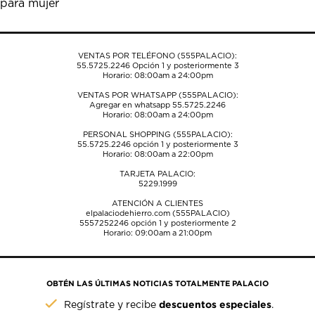
para mujer
formulario
formulario
formulario
formulario
formulario
de
de
de
de
de
envío.
envío.
envío.
envío.
envío.
VENTAS POR TELÉFONO (555PALACIO):
55.5725.2246
Opción 1 y posteriormente 3
Horario: 08:00am a 24:00pm
VENTAS POR WHATSAPP (555PALACIO):
Agregar en whatsapp 55.5725.2246
Horario: 08:00am a 24:00pm
PERSONAL SHOPPING (555PALACIO):
55.5725.2246
opción 1 y posteriormente 3
Horario: 08:00am a 22:00pm
TARJETA PALACIO:
5229.1999
ATENCIÓN A CLIENTES
elpalaciodehierro.com (555PALACIO)
5557252246
opción 1 y posteriormente 2
Horario: 09:00am a 21:00pm
OBTÉN LAS ÚLTIMAS NOTICIAS TOTALMENTE PALACIO
descuentos especiales
Regístrate y recibe
.