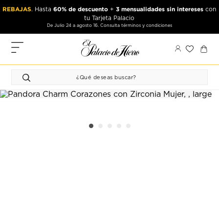
Ir
Ir
REBAJAS
60% de descuento
3 mensualidades sin intereses
. Hasta
+
con
al
al
tu Tarjeta Palacio
contenido
contenido
De Julio 24 a agosto 16. Consulta términos y condiciones
principal
de
pie
MIS
de
PEDIDOS
página
FAVORITOS
PERFIL
DIRECCIONES
MÉTODOS
DE PAGO
CERRAR
SESIÓN