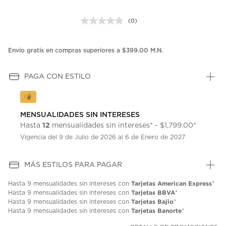
(0)
Sin
puntuación.
Enlace
en
Envío gratis en compras superiores a $399.00 M.N.
la
misma
página.
PAGA CON ESTILO
MENSUALIDADES SIN INTERESES
12
Hasta
mensualidades sin intereses* - $1,799.00*
Vigencia del 9 de Julio de 2026 al 6 de Enero de 2027
MÁS ESTILOS PARA PAGAR
Tarjetas American Express
Hasta
9 mensualidades
sin intereses con
*
Tarjetas BBVA
Hasta
9 mensualidades
sin intereses con
*
Tarjetas Bajio
Hasta
9 mensualidades
sin intereses con
*
Tarjetas Banorte
Hasta
9 mensualidades
sin intereses con
*