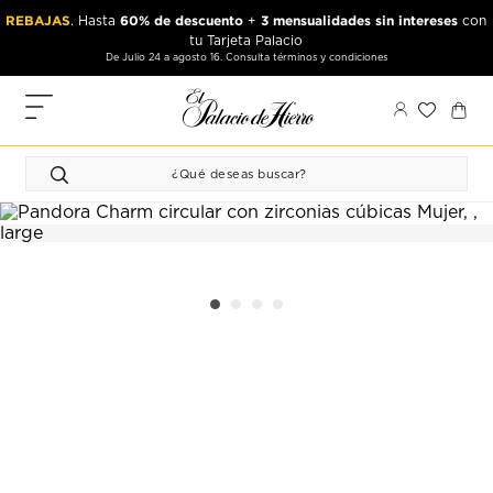
Ir
Ir
REBAJAS
60% de descuento
3 mensualidades sin intereses
. Hasta
+
con
al
al
tu Tarjeta Palacio
contenido
contenido
De Julio 24 a agosto 16. Consulta términos y condiciones
principal
de
pie
MIS
de
PEDIDOS
página
FAVORITOS
PERFIL
DIRECCIONES
MÉTODOS
DE PAGO
CERRAR
SESIÓN