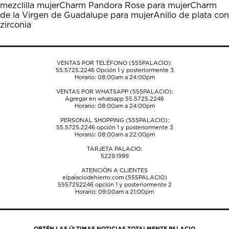
mezclilla mujer
Charm Pandora Rose para mujer
Charm
abrirá
abrirá
abrirá
abrirá
abrirá
de la Virgen de Guadalupe para mujer
Anillo de plata con
el
el
el
el
el
zirconia
formulario
formulario
formulario
formulario
formulario
de
de
de
de
de
envío.
envío.
envío.
envío.
envío.
VENTAS POR TELÉFONO (555PALACIO):
55.5725.2246
Opción 1 y posteriormente 3
Horario: 08:00am a 24:00pm
VENTAS POR WHATSAPP (555PALACIO):
Agregar en whatsapp 55.5725.2246
Horario: 08:00am a 24:00pm
PERSONAL SHOPPING (555PALACIO):
55.5725.2246
opción 1 y posteriormente 3
Horario: 08:00am a 22:00pm
TARJETA PALACIO:
5229.1999
ATENCIÓN A CLIENTES
elpalaciodehierro.com (555PALACIO)
5557252246
opción 1 y posteriormente 2
Horario: 09:00am a 21:00pm
OBTÉN LAS ÚLTIMAS NOTICIAS TOTALMENTE PALACIO