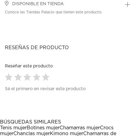
DISPONIBLE EN TIENDA
Conoce las Tiendas Palacio que tienen este producto.
RESEÑAS DE PRODUCTO
Reseñar este producto
Seleccionar
Seleccionar
Seleccionar
Seleccionar
Seleccionar
Sé el primero en revisar este producto
para
para
para
para
para
calificar
calificar
calificar
calificar
calificar
el
el
el
el
el
artículo
artículo
artículo
artículo
artículo
con
con
con
con
con
1
2
3
4
5
BÚSQUEDAS SIMILARES
estrella
estrellas.
estrellas.
estrellas.
estrellas.
Tenis mujer
Botines mujer
Chamarras mujer
Crocs
Esta
Esta
Esta
Esta
Esta
mujer
Chanclas mujer
Kimono mujer
Chamarras de
acción
acción
acción
acción
acción