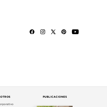
f
i
p
y
SOTROS
PUBLICACIONES
rporativo