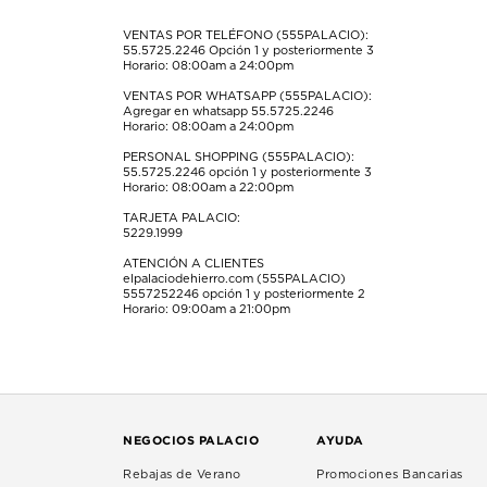
el
el
el
el
el
formulario
formulario
formulario
formulario
formulario
VENTAS POR TELÉFONO (555PALACIO):
55.5725.2246
Opción 1 y posteriormente 3
de
de
de
de
de
Horario: 08:00am a 24:00pm
envío.
envío.
envío.
envío.
envío.
VENTAS POR WHATSAPP (555PALACIO):
Agregar en whatsapp 55.5725.2246
Horario: 08:00am a 24:00pm
PERSONAL SHOPPING (555PALACIO):
55.5725.2246
opción 1 y posteriormente 3
Horario: 08:00am a 22:00pm
TARJETA PALACIO:
5229.1999
ATENCIÓN A CLIENTES
elpalaciodehierro.com (555PALACIO)
5557252246
opción 1 y posteriormente 2
Horario: 09:00am a 21:00pm
NEGOCIOS PALACIO
AYUDA
Rebajas de Verano
Promociones Bancarias