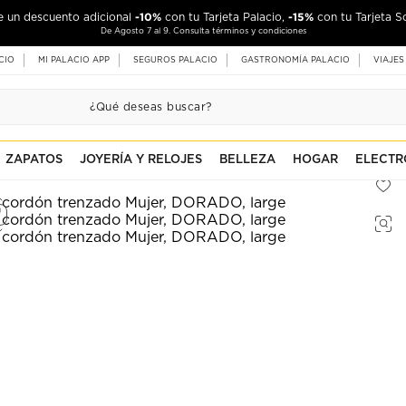
-10%
-15%
de un descuento adicional
con tu Tarjeta Palacio,
con tu Tarjeta S
De Agosto 7 al 9. Consulta términos y condiciones
CIO
MI PALACIO APP
SEGUROS PALACIO
GASTRONOMÍA PALACIO
VIAJES
ZAPATOS
JOYERÍA Y RELOJES
BELLEZA
HOGAR
ELECTR