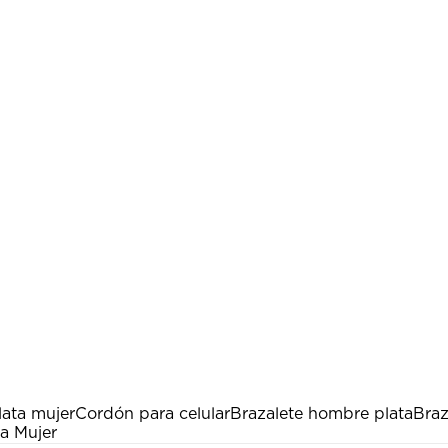
ata mujer
Cordón para celular
Brazalete hombre plata
Braz
a Mujer