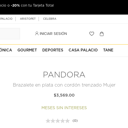
-20%
ocio o
con tu Tarjeta Total
 PALACIO
ARISTOPET
CELEBRA
INICIAR SESIÓN
ÓNICA
GOURMET
DEPORTES
CASA PALACIO
TANE
PANDORA
Brazalete en plata con cordón trenzado Mujer
$3,569.00
MESES SIN INTERESES
(0)
Sin
puntuación.