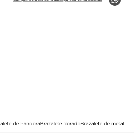
alete de Pandora
Brazalete dorado
Brazalete de metal