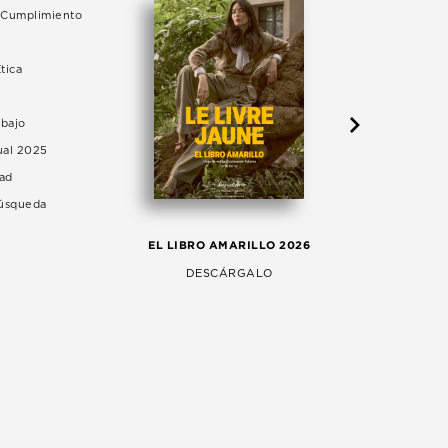
e Cumplimiento
tica
abajo
ual 2025
dad
Búsqueda
LA 
EL LIBRO AMARILLO 2026
AG
DESCÁRGALO