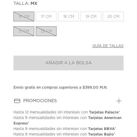
TALLA:
MX
Enlace
en
la
16 CM
17 CM
18 CM
19 CM
20 CM
misma
página.
21 CM
23 CM
GUÍA DE TALLAS
AÑADIR A LA BOLSA
Envío gratis en compras superiores a $399.00 M.N.
PROMOCIONES
Tarjetas Palacio
Hasta
12 mensualidades
sin intereses con
*
Tarjetas American
Hasta
9 mensualidades
sin intereses con
Express
*
Tarjetas BBVA
Hasta
9 mensualidades
sin intereses con
*
Tarjetas Bajio
Hasta
9 mensualidades
sin intereses con
*