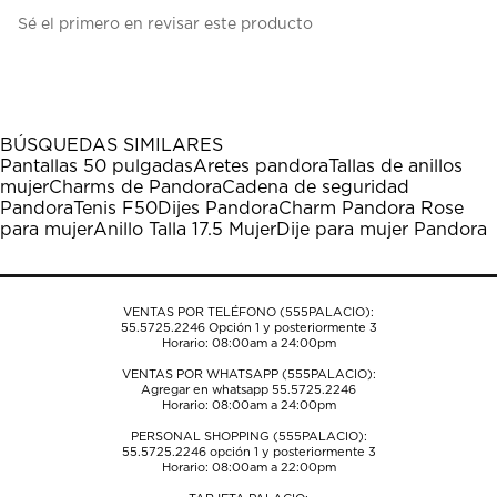
Seleccionar
Seleccionar
Seleccionar
Seleccionar
Seleccionar
Sé el primero en revisar este producto
para
para
para
para
para
calificar
calificar
calificar
calificar
calificar
el
el
el
el
el
artículo
artículo
artículo
artículo
artículo
con
con
con
con
con
1
2
3
4
5
BÚSQUEDAS SIMILARES
estrella
estrellas.
estrellas.
estrellas.
estrellas.
Pantallas 50 pulgadas
Aretes pandora
Tallas de anillos
Esta
Esta
Esta
Esta
Esta
mujer
Charms de Pandora
Cadena de seguridad
acción
acción
acción
acción
acción
Pandora
Tenis F50
Dijes Pandora
Charm Pandora Rose
abrirá
abrirá
abrirá
abrirá
abrirá
para mujer
Anillo Talla 17.5 Mujer
Dije para mujer Pandora
el
el
el
el
el
formulario
formulario
formulario
formulario
formulario
de
de
de
de
de
envío.
envío.
envío.
envío.
envío.
VENTAS POR TELÉFONO (555PALACIO):
55.5725.2246
Opción 1 y posteriormente 3
Horario: 08:00am a 24:00pm
VENTAS POR WHATSAPP (555PALACIO):
Agregar en whatsapp 55.5725.2246
Horario: 08:00am a 24:00pm
PERSONAL SHOPPING (555PALACIO):
55.5725.2246
opción 1 y posteriormente 3
Horario: 08:00am a 22:00pm