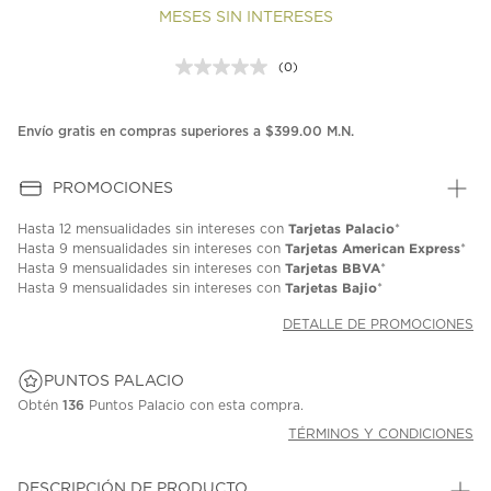
MESES SIN INTERESES
(0)
Sin
puntuación.
Enlace
en
Envío gratis en compras superiores a $399.00 M.N.
la
misma
página.
PROMOCIONES
Tarjetas Palacio
Hasta
12 mensualidades
sin intereses con
*
Tarjetas American Express
Hasta
9 mensualidades
sin intereses con
*
Tarjetas BBVA
Hasta
9 mensualidades
sin intereses con
*
Tarjetas Bajio
Hasta
9 mensualidades
sin intereses con
*
DETALLE DE PROMOCIONES
PUNTOS PALACIO
Obtén
136
Puntos Palacio con esta compra.
TÉRMINOS Y CONDICIONES
DESCRIPCIÓN DE PRODUCTO