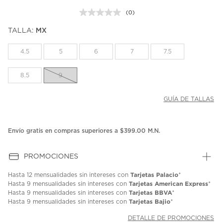
(0)
Sin
puntuación.
TALLA:
MX
Enlace
en
la
4.5
5
6
7
7.5
misma
página.
8.5
9
GUÍA DE TALLAS
Envío gratis en compras superiores a $399.00 M.N.
PROMOCIONES
Tarjetas Palacio
Hasta
12 mensualidades
sin intereses con
*
Tarjetas American Express
Hasta
9 mensualidades
sin intereses con
*
Tarjetas BBVA
Hasta
9 mensualidades
sin intereses con
*
Tarjetas Bajio
Hasta
9 mensualidades
sin intereses con
*
DETALLE DE PROMOCIONES