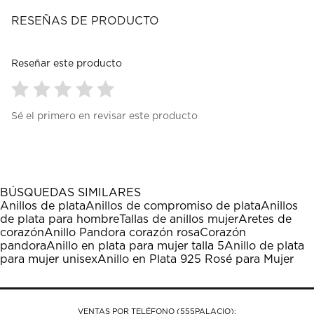
RESEÑAS DE PRODUCTO
Reseñar este producto
Seleccionar
Seleccionar
Seleccionar
Seleccionar
Seleccionar
Sé el primero en revisar este producto
para
para
para
para
para
calificar
calificar
calificar
calificar
calificar
el
el
el
el
el
artículo
artículo
artículo
artículo
artículo
con
con
con
con
con
1
2
3
4
5
BÚSQUEDAS SIMILARES
estrella
estrellas.
estrellas.
estrellas.
estrellas.
Anillos de plata
Anillos de compromiso de plata
Anillos
Esta
Esta
Esta
Esta
Esta
de plata para hombre
Tallas de anillos mujer
Aretes de
acción
acción
acción
acción
acción
corazón
Anillo Pandora corazón rosa
Corazón
abrirá
abrirá
abrirá
abrirá
abrirá
pandora
Anillo en plata para mujer talla 5
Anillo de plata
el
el
el
el
el
para mujer unisex
Anillo en Plata 925 Rosé para Mujer
formulario
formulario
formulario
formulario
formulario
de
de
de
de
de
envío.
envío.
envío.
envío.
envío.
VENTAS POR TELÉFONO (555PALACIO):