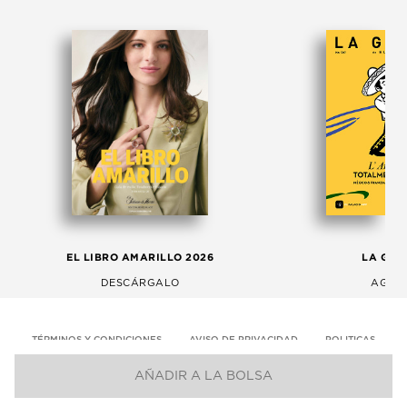
EL LIBRO AMARILLO 2026
LA GAC
DESCÁRGALO
AGOS
TÉRMINOS Y CONDICIONES
AVISO DE PRIVACIDAD
POLITICAS
AÑADIR A LA BOLSA