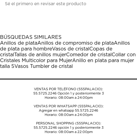
Sé el primero en revisar este producto
para
para
para
para
para
calificar
calificar
calificar
calificar
calificar
el
el
el
el
el
artículo
artículo
artículo
artículo
artículo
con
con
con
con
con
1
2
3
4
5
BÚSQUEDAS SIMILARES
estrella
estrellas.
estrellas.
estrellas.
estrellas.
Anillos de plata
Anillos de compromiso de plata
Anillos
Esta
Esta
Esta
Esta
Esta
de plata para hombre
Vasos de cristal
Copas de
acción
acción
acción
acción
acción
cristal
Tallas de anillos mujer
Comedor de cristal
Collar con
abrirá
abrirá
abrirá
abrirá
abrirá
Cristales Multicolor para Mujer
Anillo en plata para mujer
el
el
el
el
el
talla 5
Vasos Tumbler de cristal
formulario
formulario
formulario
formulario
formulario
de
de
de
de
de
envío.
envío.
envío.
envío.
envío.
VENTAS POR TELÉFONO (555PALACIO):
55.5725.2246
Opción 1 y posteriormente 3
Horario: 08:00am a 24:00pm
VENTAS POR WHATSAPP (555PALACIO):
Agregar en whatsapp 55.5725.2246
Horario: 08:00am a 24:00pm
PERSONAL SHOPPING (555PALACIO):
55.5725.2246
opción 1 y posteriormente 3
Horario: 08:00am a 22:00pm