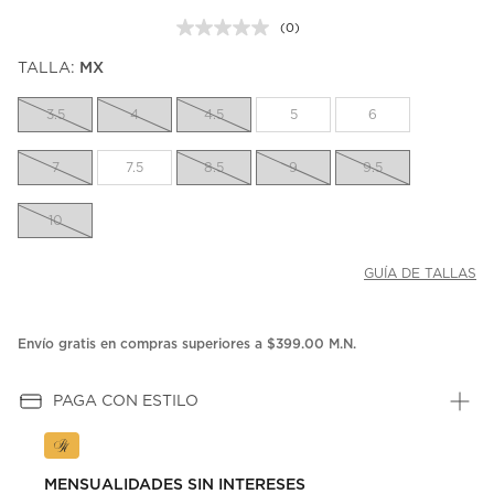
(0)
Sin
puntuación.
TALLA:
MX
Enlace
en
la
3.5
4
4.5
5
6
misma
página.
7
7.5
8.5
9
9.5
10
GUÍA DE TALLAS
Envío gratis en compras superiores a $399.00 M.N.
PAGA CON ESTILO
MENSUALIDADES SIN INTERESES