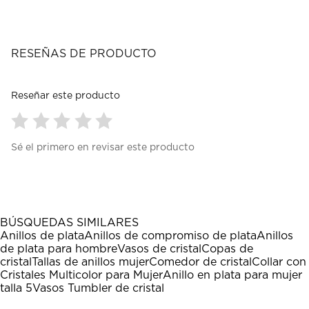
RESEÑAS DE PRODUCTO
Reseñar este producto
Seleccionar
Seleccionar
Seleccionar
Seleccionar
Seleccionar
Sé el primero en revisar este producto
para
para
para
para
para
calificar
calificar
calificar
calificar
calificar
el
el
el
el
el
artículo
artículo
artículo
artículo
artículo
con
con
con
con
con
1
2
3
4
5
BÚSQUEDAS SIMILARES
estrella
estrellas.
estrellas.
estrellas.
estrellas.
Anillos de plata
Anillos de compromiso de plata
Anillos
Esta
Esta
Esta
Esta
Esta
de plata para hombre
Vasos de cristal
Copas de
acción
acción
acción
acción
acción
cristal
Tallas de anillos mujer
Comedor de cristal
Collar con
abrirá
abrirá
abrirá
abrirá
abrirá
Cristales Multicolor para Mujer
Anillo en plata para mujer
el
el
el
el
el
talla 5
Vasos Tumbler de cristal
formulario
formulario
formulario
formulario
formulario
de
de
de
de
de