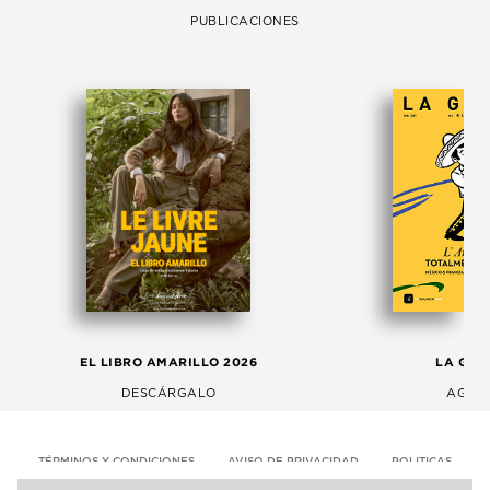
PUBLICACIONES
EL LIBRO AMARILLO 2026
LA GAC
DESCÁRGALO
AGOS
TÉRMINOS Y CONDICIONES
AVISO DE PRIVACIDAD
POLITICAS