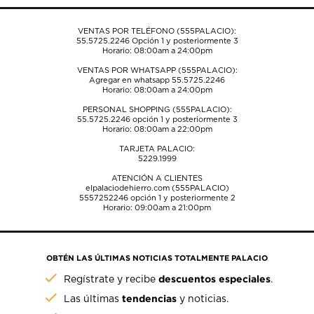
envío.
envío.
envío.
envío.
envío.
VENTAS POR TELÉFONO (555PALACIO):
55.5725.2246
Opción 1 y posteriormente 3
Horario: 08:00am a 24:00pm
VENTAS POR WHATSAPP (555PALACIO):
Agregar en whatsapp 55.5725.2246
Horario: 08:00am a 24:00pm
PERSONAL SHOPPING (555PALACIO):
55.5725.2246
opción 1 y posteriormente 3
Horario: 08:00am a 22:00pm
TARJETA PALACIO:
5229.1999
ATENCIÓN A CLIENTES
elpalaciodehierro.com (555PALACIO)
5557252246
opción 1 y posteriormente 2
Horario: 09:00am a 21:00pm
OBTÉN LAS ÚLTIMAS NOTICIAS TOTALMENTE PALACIO
descuentos especiales
Regístrate y recibe
.
tendencias
Las últimas
y noticias.