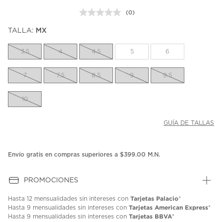
(0)
Sin
puntuación.
TALLA:
MX
Enlace
en
la
3.5
4
4.5
5
6
misma
página.
7
7.5
8.5
9
9.5
10
GUÍA DE TALLAS
Envío gratis en compras superiores a $399.00 M.N.
PROMOCIONES
Tarjetas Palacio
Hasta
12 mensualidades
sin intereses con
*
Tarjetas American Express
Hasta
9 mensualidades
sin intereses con
*
Tarjetas BBVA
Hasta
9 mensualidades
sin intereses con
*