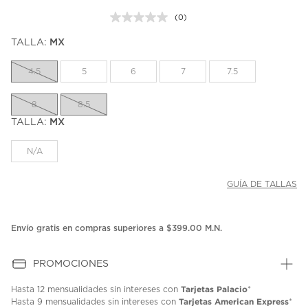
(0)
Sin
puntuación.
TALLA:
MX
Enlace
en
la
4.5
5
6
7
7.5
misma
página.
8
8.5
TALLA:
MX
N/A
GUÍA DE TALLAS
Envío gratis en compras superiores a $399.00 M.N.
PROMOCIONES
Tarjetas Palacio
Hasta
12 mensualidades
sin intereses con
*
Tarjetas American Express
Hasta
9 mensualidades
sin intereses con
*