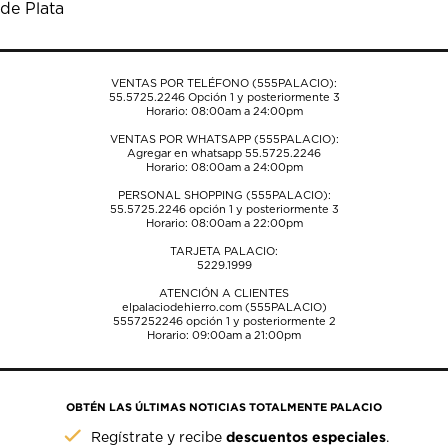
de Plata
de
de
de
de
de
envío.
envío.
envío.
envío.
envío.
VENTAS POR TELÉFONO (555PALACIO):
55.5725.2246
Opción 1 y posteriormente 3
Horario: 08:00am a 24:00pm
VENTAS POR WHATSAPP (555PALACIO):
Agregar en whatsapp 55.5725.2246
Horario: 08:00am a 24:00pm
PERSONAL SHOPPING (555PALACIO):
55.5725.2246
opción 1 y posteriormente 3
Horario: 08:00am a 22:00pm
TARJETA PALACIO:
5229.1999
ATENCIÓN A CLIENTES
elpalaciodehierro.com (555PALACIO)
5557252246
opción 1 y posteriormente 2
Horario: 09:00am a 21:00pm
OBTÉN LAS ÚLTIMAS NOTICIAS TOTALMENTE PALACIO
descuentos especiales
Regístrate y recibe
.