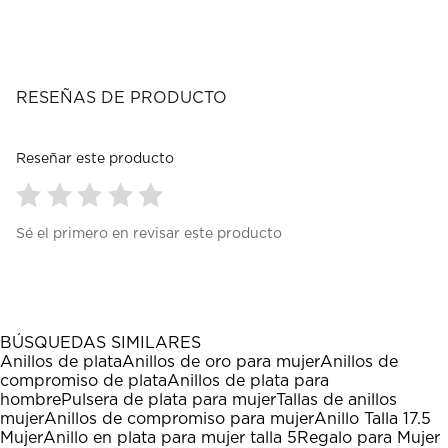
RESEÑAS DE PRODUCTO
Reseñar este producto
Seleccionar
Seleccionar
Seleccionar
Seleccionar
Seleccionar
Sé el primero en revisar este producto
para
para
para
para
para
calificar
calificar
calificar
calificar
calificar
el
el
el
el
el
artículo
artículo
artículo
artículo
artículo
con
con
con
con
con
1
2
3
4
5
BÚSQUEDAS SIMILARES
estrella
estrellas.
estrellas.
estrellas.
estrellas.
Anillos de plata
Anillos de oro para mujer
Anillos de
Esta
Esta
Esta
Esta
Esta
compromiso de plata
Anillos de plata para
acción
acción
acción
acción
acción
hombre
Pulsera de plata para mujer
Tallas de anillos
abrirá
abrirá
abrirá
abrirá
abrirá
mujer
Anillos de compromiso para mujer
Anillo Talla 17.5
el
el
el
el
el
Mujer
Anillo en plata para mujer talla 5
Regalo para Mujer
formulario
formulario
formulario
formulario
formulario