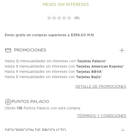
MESES SIN INTERESES
(0)
Sin
puntuación.
Enlace
en
Envío gratis en compras superiores a $399.00 M.N.
la
misma
página.
PROMOCIONES
Tarjetas Palacio
Hasta
12 mensualidades
sin intereses con
*
Tarjetas American Express
Hasta
9 mensualidades
sin intereses con
*
Tarjetas BBVA
Hasta
9 mensualidades
sin intereses con
*
Tarjetas Bajio
Hasta
9 mensualidades
sin intereses con
*
DETALLE DE PROMOCIONES
PUNTOS PALACIO
Obtén
136
Puntos Palacio con esta compra.
TÉRMINOS Y CONDICIONES
DESCRIPCIÓN DE PRODUCTO