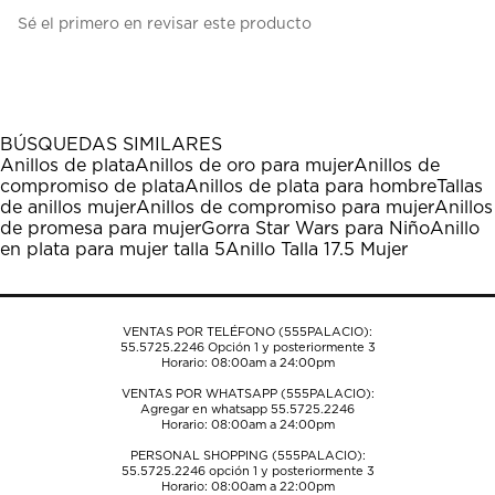
Seleccionar
Seleccionar
Seleccionar
Seleccionar
Seleccionar
Sé el primero en revisar este producto
para
para
para
para
para
calificar
calificar
calificar
calificar
calificar
el
el
el
el
el
artículo
artículo
artículo
artículo
artículo
con
con
con
con
con
1
2
3
4
5
BÚSQUEDAS SIMILARES
estrella
estrellas.
estrellas.
estrellas.
estrellas.
Anillos de plata
Anillos de oro para mujer
Anillos de
Esta
Esta
Esta
Esta
Esta
compromiso de plata
Anillos de plata para hombre
Tallas
acción
acción
acción
acción
acción
de anillos mujer
Anillos de compromiso para mujer
Anillos
abrirá
abrirá
abrirá
abrirá
abrirá
de promesa para mujer
Gorra Star Wars para Niño
Anillo
el
el
el
el
el
en plata para mujer talla 5
Anillo Talla 17.5 Mujer
formulario
formulario
formulario
formulario
formulario
de
de
de
de
de
envío.
envío.
envío.
envío.
envío.
VENTAS POR TELÉFONO (555PALACIO):
55.5725.2246
Opción 1 y posteriormente 3
Horario: 08:00am a 24:00pm
VENTAS POR WHATSAPP (555PALACIO):
Agregar en whatsapp 55.5725.2246
Horario: 08:00am a 24:00pm
PERSONAL SHOPPING (555PALACIO):
55.5725.2246
opción 1 y posteriormente 3
Horario: 08:00am a 22:00pm