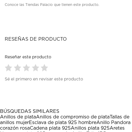
Conoce las Tiendas Palacio que tienen este producto.
RESEÑAS DE PRODUCTO
Reseñar este producto
Seleccionar
Seleccionar
Seleccionar
Seleccionar
Seleccionar
Sé el primero en revisar este producto
para
para
para
para
para
calificar
calificar
calificar
calificar
calificar
el
el
el
el
el
artículo
artículo
artículo
artículo
artículo
con
con
con
con
con
1
2
3
4
5
BÚSQUEDAS SIMILARES
estrella
estrellas.
estrellas.
estrellas.
estrellas.
Anillos de plata
Anillos de compromiso de plata
Tallas de
Esta
Esta
Esta
Esta
Esta
anillos mujer
Esclava de plata 925 hombre
Anillo Pandora
acción
acción
acción
acción
acción
corazón rosa
Cadena plata 925
Anillos plata 925
Aretes
abrirá
abrirá
abrirá
abrirá
abrirá