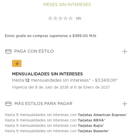
MESES SIN INTERESES
(0)
Sin
puntuación.
Enlace
en
Envío gratis en compras superiores a $399.00 M.N.
la
misma
página.
PAGA CON ESTILO
MENSUALIDADES SIN INTERESES
12
Hasta
mensualidades sin intereses* - $3,569.00*
Vigencia del 9 de Julio de 2026 al 6 de Enero de 2027
MÁS ESTILOS PARA PAGAR
Tarjetas American Express
Hasta
9 mensualidades
sin intereses con
*
Tarjetas BBVA
Hasta
9 mensualidades
sin intereses con
*
Tarjetas Bajio
Hasta
9 mensualidades
sin intereses con
*
Tarjetas Banorte
Hasta
9 mensualidades
sin intereses con
*