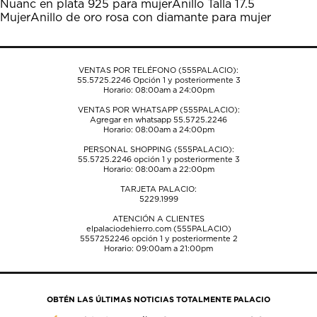
Nuanc en plata 925 para mujer
Anillo Talla 17.5
el
el
el
el
el
Mujer
Anillo de oro rosa con diamante para mujer
formulario
formulario
formulario
formulario
formulario
de
de
de
de
de
envío.
envío.
envío.
envío.
envío.
VENTAS POR TELÉFONO (555PALACIO):
55.5725.2246
Opción 1 y posteriormente 3
Horario: 08:00am a 24:00pm
VENTAS POR WHATSAPP (555PALACIO):
Agregar en whatsapp 55.5725.2246
Horario: 08:00am a 24:00pm
PERSONAL SHOPPING (555PALACIO):
55.5725.2246
opción 1 y posteriormente 3
Horario: 08:00am a 22:00pm
TARJETA PALACIO:
5229.1999
ATENCIÓN A CLIENTES
elpalaciodehierro.com (555PALACIO)
5557252246
opción 1 y posteriormente 2
Horario: 09:00am a 21:00pm
OBTÉN LAS ÚLTIMAS NOTICIAS TOTALMENTE PALACIO