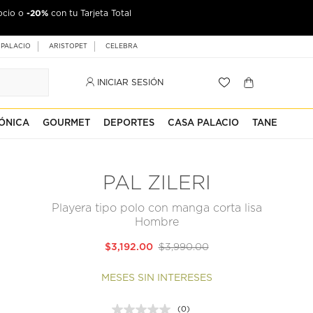
-20%
ocio o
con tu Tarjeta Total
 PALACIO
ARISTOPET
CELEBRA
INICIAR SESIÓN
ÓNICA
GOURMET
DEPORTES
CASA PALACIO
TANE
PAL ZILERI
Playera tipo polo con manga corta lisa
Hombre
$3,192.00
$3,990.00
MESES SIN INTERESES
(0)