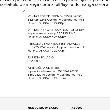
Playera polo hombre
Playeras tipo polo mujer
Playera tipo
acción
acción
acción
acción
acción
corta
Polo de manga corta azul
Playera de manga corta a 
abrirá
abrirá
abrirá
abrirá
abrirá
el
el
el
el
el
formulario
formulario
formulario
formulario
formulario
VENTAS POR TELÉFONO (555PALACIO):
55.5725.2246
Opción 1 y posteriormente 3
de
de
de
de
de
Horario: 08:00am a 24:00pm
envío.
envío.
envío.
envío.
envío.
VENTAS POR WHATSAPP (555PALACIO):
Agregar en whatsapp 55.5725.2246
Horario: 08:00am a 24:00pm
PERSONAL SHOPPING (555PALACIO):
55.5725.2246
opción 1 y posteriormente 3
Horario: 08:00am a 22:00pm
TARJETA PALACIO:
5229.1999
ATENCIÓN A CLIENTES
elpalaciodehierro.com (555PALACIO)
5557252246
opción 1 y posteriormente 2
Horario: 09:00am a 21:00pm
NEGOCIOS PALACIO
AYUDA