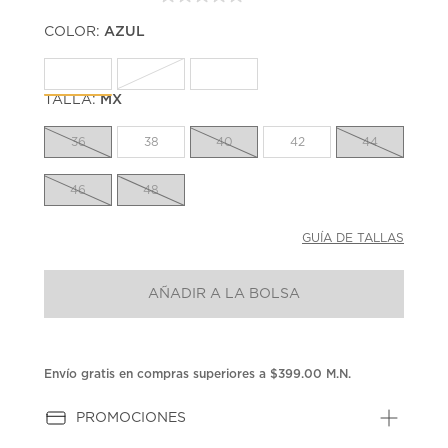
Sin
puntuación.
COLOR:
AZUL
Enlace
en
la
misma
página.
TALLA:
MX
36
38
40
42
44
46
48
GUÍA DE TALLAS
AÑADIR A LA BOLSA
Envío gratis en compras superiores a $399.00 M.N.
PROMOCIONES