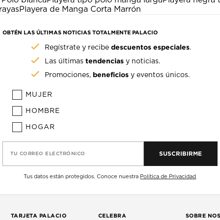
 Polo blanca
Playera tipo polo manga larga
Playera negra 
rayas
Playera de Manga Corta Marrón
OBTÉN LAS ÚLTIMAS NOTICIAS TOTALMENTE PALACIO
descuentos especiales
Regístrate y recibe
.
tendencias
Las últimas
y noticias.
beneficios
Promociones,
y eventos únicos.
MUJER
HOMBRE
HOGAR
SUSCRIBIRME
TU CORREO ELECTRÓNICO
Tus datos están protegidos. Conoce nuestra
Política de Privacidad
TARJETA PALACIO
CELEBRA
SOBRE NO