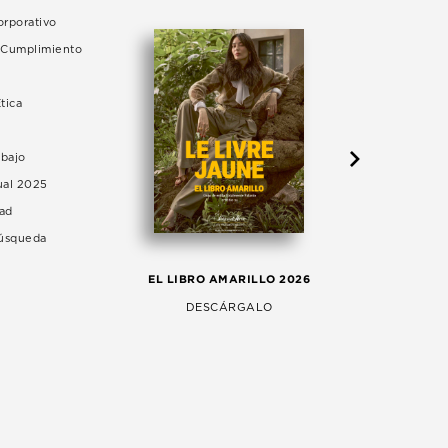
rporativo
e Cumplimiento
tica
abajo
ual 2025
dad
Búsqueda
LA 
EL LIBRO AMARILLO 2026
AG
DESCÁRGALO