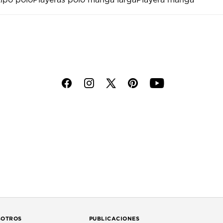
tipo polo
Playeras polo manga larga
Playera manga
f
i
p
y
SOTROS
PUBLICACIONES