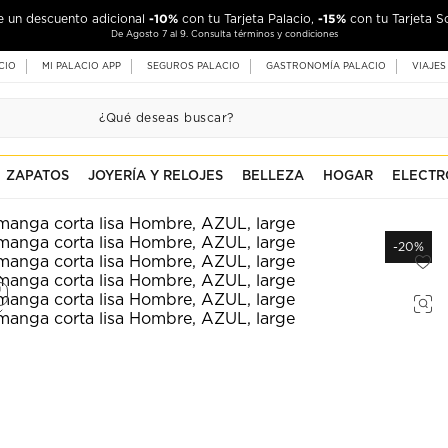
-10%
-15%
de un descuento adicional
con tu Tarjeta Palacio,
con tu Tarjeta S
De Agosto 7 al 9. Consulta términos y condiciones
CIO
MI PALACIO APP
SEGUROS PALACIO
GASTRONOMÍA PALACIO
VIAJES
ZAPATOS
JOYERÍA Y RELOJES
BELLEZA
HOGAR
ELECTR
-20%