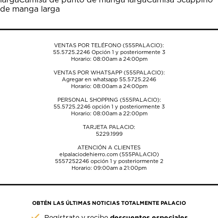
de
de
de
de
de
de manga larga
envío.
envío.
envío.
envío.
envío.
VENTAS POR TELÉFONO (555PALACIO):
55.5725.2246
Opción 1 y posteriormente 3
Horario: 08:00am a 24:00pm
VENTAS POR WHATSAPP (555PALACIO):
Agregar en whatsapp 55.5725.2246
Horario: 08:00am a 24:00pm
PERSONAL SHOPPING (555PALACIO):
55.5725.2246
opción 1 y posteriormente 3
Horario: 08:00am a 22:00pm
TARJETA PALACIO:
5229.1999
ATENCIÓN A CLIENTES
elpalaciodehierro.com (555PALACIO)
5557252246
opción 1 y posteriormente 2
Horario: 09:00am a 21:00pm
OBTÉN LAS ÚLTIMAS NOTICIAS TOTALMENTE PALACIO
descuentos especiales
Regístrate y recibe
.