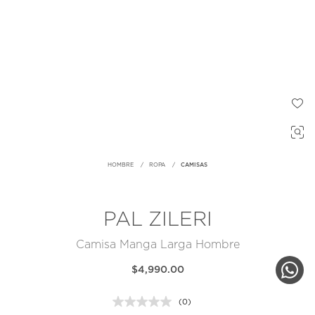
HOMBRE
ROPA
CAMISAS
PAL ZILERI
Camisa Manga Larga Hombre
$4,990.00
(0)
Sin