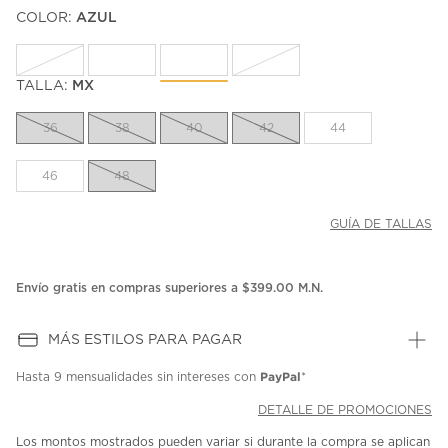
puntuación.
COLOR:
AZUL
Enlace
en
la
misma
página.
TALLA:
MX
36
38
40
42
44
46
48
GUÍA DE TALLAS
Envío gratis en compras superiores a $399.00 M.N.
MÁS ESTILOS PARA PAGAR
PayPal
Hasta
9 mensualidades
sin intereses con
*
DETALLE DE PROMOCIONES
Los montos mostrados pueden variar si durante la compra se aplican