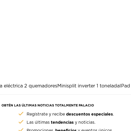
lla eléctrica 2 quemadores
Minisplit inverter 1 tonelada
IPad
OBTÉN LAS ÚLTIMAS NOTICIAS TOTALMENTE PALACIO
descuentos especiales
Regístrate y recibe
.
tendencias
Las últimas
y noticias.
beneficios
Promociones,
y eventos únicos.