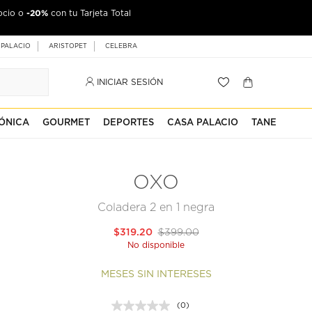
-20%
ocio o
con tu Tarjeta Total
 PALACIO
ARISTOPET
CELEBRA
INICIAR SESIÓN
ÓNICA
GOURMET
DEPORTES
CASA PALACIO
TANE
OXO
Coladera 2 en 1 negra
$319.20
$399.00
No disponible
MESES SIN INTERESES
(0)
Sin