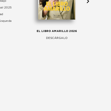
abajo
ual 2025
dad
Búsqueda
LA 
EL LIBRO AMARILLO 2026
AG
DESCÁRGALO