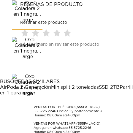
RESEÑAS DE PRODUCTO
Reseñar este producto
Seleccionar
Seleccionar
Seleccionar
Seleccionar
Seleccionar
Sé el primero en revisar este producto
para
para
para
para
para
calificar
calificar
calificar
calificar
calificar
el
el
el
el
el
artículo
artículo
artículo
artículo
artículo
con
con
con
con
con
1
2
3
4
5
estrella
estrellas.
estrellas.
estrellas.
estrellas.
BÚSQUEDAS SIMILARES
Esta
Esta
Esta
Esta
Esta
AirPods 2 Generación
Minisplit 2 toneladas
SSD 2TB
Parri
acción
acción
acción
acción
acción
en 1 para mujer
abrirá
abrirá
abrirá
abrirá
abrirá
el
el
el
el
el
formulario
formulario
formulario
formulario
formulario
VENTAS POR TELÉFONO (555PALACIO):
55.5725.2246
Opción 1 y posteriormente 3
de
de
de
de
de
Horario: 08:00am a 24:00pm
envío.
envío.
envío.
envío.
envío.
VENTAS POR WHATSAPP (555PALACIO):
Agregar en whatsapp 55.5725.2246
Horario: 08:00am a 24:00pm