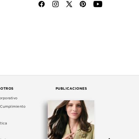
f
i
p
y
SOTROS
PUBLICACIONES
rporativo
e Cumplimiento
tica