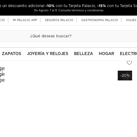
-10%
-15%
de un descuento adicional
con tu Tarjeta Palacio,
con tu Tarjeta S
De Agosto 7 al 9. Consulta términos y condiciones
CIO
MI PALACIO APP
SEGUROS PALACIO
GASTRONOMÍA PALACIO
VIAJES
ZAPATOS
JOYERÍA Y RELOJES
BELLEZA
HOGAR
ELECTR
-20%