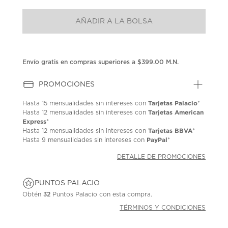
puntuación.
Enlace
AÑADIR A LA BOLSA
en
la
misma
página.
Envío gratis en compras superiores a $399.00 M.N.
PROMOCIONES
Tarjetas Palacio
Hasta
15 mensualidades
sin intereses con
*
Tarjetas American
Hasta
12 mensualidades
sin intereses con
Express
*
Tarjetas BBVA
Hasta
12 mensualidades
sin intereses con
*
PayPal
Hasta
9 mensualidades
sin intereses con
*
DETALLE DE PROMOCIONES
PUNTOS PALACIO
Obtén
32
Puntos Palacio con esta compra.
TÉRMINOS Y CONDICIONES