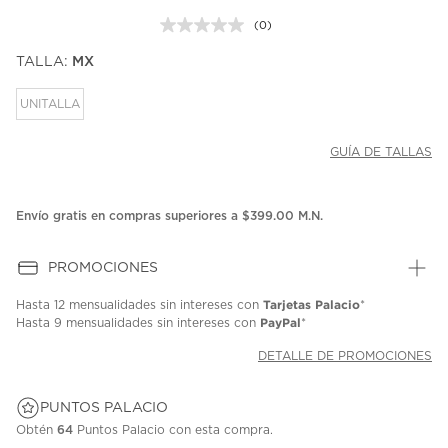
(0)
Sin
puntuación.
TALLA:
MX
Enlace
en
la
UNITALLA
misma
página.
GUÍA DE TALLAS
Envío gratis en compras superiores a $399.00 M.N.
PROMOCIONES
Tarjetas Palacio
Hasta
12 mensualidades
sin intereses con
*
PayPal
Hasta
9 mensualidades
sin intereses con
*
DETALLE DE PROMOCIONES
PUNTOS PALACIO
Obtén
64
Puntos Palacio con esta compra.