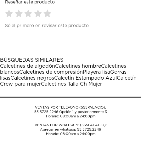
Reseñar este producto
Seleccionar
Seleccionar
Seleccionar
Seleccionar
Seleccionar
Sé el primero en revisar este producto
para
para
para
para
para
calificar
calificar
calificar
calificar
calificar
el
el
el
el
el
artículo
artículo
artículo
artículo
artículo
con
con
con
con
con
1
2
3
4
5
BÚSQUEDAS SIMILARES
estrella
estrellas.
estrellas.
estrellas.
estrellas.
Calcetines de algodón
Calcetines hombre
Calcetines
Esta
Esta
Esta
Esta
Esta
blancos
Calcetines de compresión
Playera lisa
Gorras
acción
acción
acción
acción
acción
lisas
Calcetines negros
Calcetín Estampado Azul
Calcetín
abrirá
abrirá
abrirá
abrirá
abrirá
Crew para mujer
Calcetines Talla Ch Mujer
el
el
el
el
el
formulario
formulario
formulario
formulario
formulario
de
de
de
de
de
envío.
envío.
envío.
envío.
envío.
VENTAS POR TELÉFONO (555PALACIO):
55.5725.2246
Opción 1 y posteriormente 3
Horario: 08:00am a 24:00pm
VENTAS POR WHATSAPP (555PALACIO):
Agregar en whatsapp 55.5725.2246
Horario: 08:00am a 24:00pm