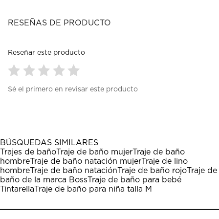
RESEÑAS DE PRODUCTO
Reseñar este producto
Seleccionar
Seleccionar
Seleccionar
Seleccionar
Seleccionar
Sé el primero en revisar este producto
para
para
para
para
para
calificar
calificar
calificar
calificar
calificar
el
el
el
el
el
artículo
artículo
artículo
artículo
artículo
con
con
con
con
con
1
2
3
4
5
BÚSQUEDAS SIMILARES
estrella
estrellas.
estrellas.
estrellas.
estrellas.
Trajes de baño
Traje de baño mujer
Traje de baño
Esta
Esta
Esta
Esta
Esta
hombre
Traje de baño natación mujer
Traje de lino
acción
acción
acción
acción
acción
hombre
Traje de baño natación
Traje de baño rojo
Traje de
abrirá
abrirá
abrirá
abrirá
abrirá
baño de la marca Boss
Traje de baño para bebé
el
el
el
el
el
Tintarella
Traje de baño para niña talla M
formulario
formulario
formulario
formulario
formulario
de
de
de
de
de
envío.
envío.
envío.
envío.
envío.