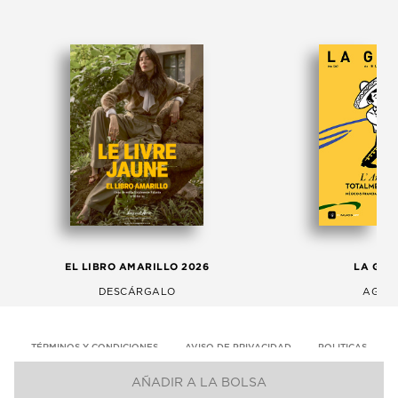
EL LIBRO AMARILLO 2026
LA GAC
DESCÁRGALO
AGOS
TÉRMINOS Y CONDICIONES
AVISO DE PRIVACIDAD
POLITICAS
AÑADIR A LA BOLSA