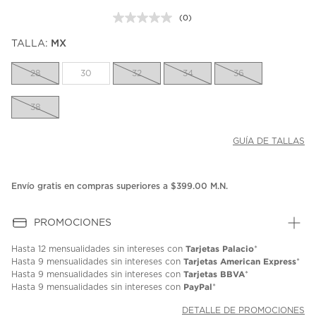
(0)
Sin
puntuación.
TALLA:
MX
Enlace
en
la
28
30
32
34
36
misma
página.
38
GUÍA DE TALLAS
Envío gratis en compras superiores a $399.00 M.N.
PROMOCIONES
Tarjetas Palacio
Hasta
12 mensualidades
sin intereses con
*
Tarjetas American Express
Hasta
9 mensualidades
sin intereses con
*
Tarjetas BBVA
Hasta
9 mensualidades
sin intereses con
*
PayPal
Hasta
9 mensualidades
sin intereses con
*
DETALLE DE PROMOCIONES