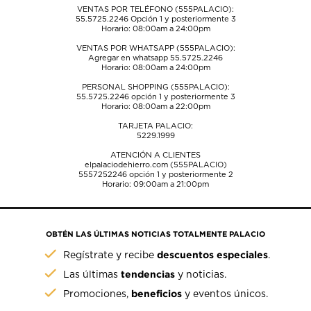
VENTAS POR TELÉFONO (555PALACIO):
55.5725.2246
Opción 1 y posteriormente 3
Horario: 08:00am a 24:00pm
VENTAS POR WHATSAPP (555PALACIO):
Agregar en whatsapp 55.5725.2246
Horario: 08:00am a 24:00pm
PERSONAL SHOPPING (555PALACIO):
55.5725.2246
opción 1 y posteriormente 3
Horario: 08:00am a 22:00pm
TARJETA PALACIO:
5229.1999
ATENCIÓN A CLIENTES
elpalaciodehierro.com (555PALACIO)
5557252246
opción 1 y posteriormente 2
Horario: 09:00am a 21:00pm
OBTÉN LAS ÚLTIMAS NOTICIAS TOTALMENTE PALACIO
descuentos especiales
Regístrate y recibe
.
tendencias
Las últimas
y noticias.
beneficios
Promociones,
y eventos únicos.