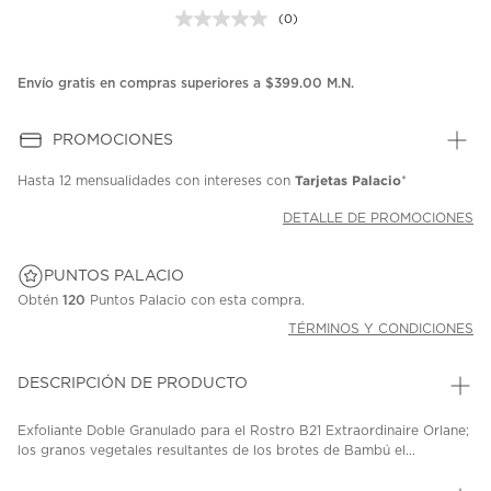
(0)
Sin
puntuación.
Enlace
en
Envío gratis en compras superiores a $399.00 M.N.
la
misma
página.
PROMOCIONES
Tarjetas Palacio
Hasta
12 mensualidades
con intereses con
*
DETALLE DE PROMOCIONES
PUNTOS PALACIO
Obtén
120
Puntos Palacio con esta compra.
TÉRMINOS Y CONDICIONES
DESCRIPCIÓN DE PRODUCTO
Exfoliante Doble Granulado para el Rostro B21 Extraordinaire Orlane;
los granos vegetales resultantes de los brotes de Bambú el...