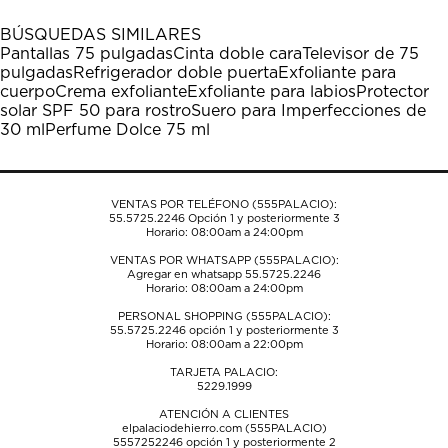
con
con
con
con
con
1
2
3
4
5
BÚSQUEDAS SIMILARES
estrella
estrellas.
estrellas.
estrellas.
estrellas.
Pantallas 75 pulgadas
Cinta doble cara
Televisor de 75
Esta
Esta
Esta
Esta
Esta
pulgadas
Refrigerador doble puerta
Exfoliante para
acción
acción
acción
acción
acción
cuerpo
Crema exfoliante
Exfoliante para labios
Protector
abrirá
abrirá
abrirá
abrirá
abrirá
solar SPF 50 para rostro
Suero para Imperfecciones de
el
el
el
el
el
30 ml
Perfume Dolce 75 ml
formulario
formulario
formulario
formulario
formulario
de
de
de
de
de
envío.
envío.
envío.
envío.
envío.
VENTAS POR TELÉFONO (555PALACIO):
55.5725.2246
Opción 1 y posteriormente 3
Horario: 08:00am a 24:00pm
VENTAS POR WHATSAPP (555PALACIO):
Agregar en whatsapp 55.5725.2246
Horario: 08:00am a 24:00pm
PERSONAL SHOPPING (555PALACIO):
55.5725.2246
opción 1 y posteriormente 3
Horario: 08:00am a 22:00pm
TARJETA PALACIO:
5229.1999
ATENCIÓN A CLIENTES
elpalaciodehierro.com (555PALACIO)
5557252246
opción 1 y posteriormente 2