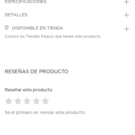
ESPECIFICACIONES
DETALLES
DISPONIBLE EN TIENDA
Conoce las Tiendas Palacio que tienen este producto.
RESEÑAS DE PRODUCTO
Reseñar este producto
Seleccionar
Seleccionar
Seleccionar
Seleccionar
Seleccionar
Sé el primero en revisar este producto
para
para
para
para
para
calificar
calificar
calificar
calificar
calificar
el
el
el
el
el
artículo
artículo
artículo
artículo
artículo