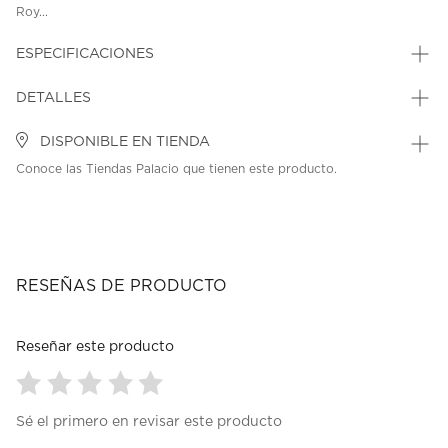
Roy...
ESPECIFICACIONES
DETALLES
DISPONIBLE EN TIENDA
Conoce las Tiendas Palacio que tienen este producto.
RESEÑAS DE PRODUCTO
Reseñar este producto
Seleccionar
Seleccionar
Seleccionar
Seleccionar
Seleccionar
Sé el primero en revisar este producto
para
para
para
para
para
calificar
calificar
calificar
calificar
calificar