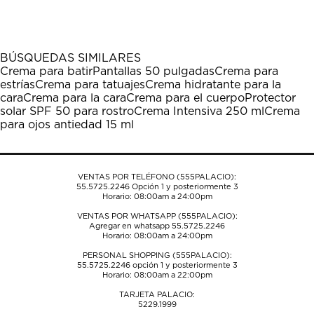
el
el
el
el
el
artículo
artículo
artículo
artículo
artículo
con
con
con
con
con
1
2
3
4
5
BÚSQUEDAS SIMILARES
estrella
estrellas.
estrellas.
estrellas.
estrellas.
Crema para batir
Pantallas 50 pulgadas
Crema para
Esta
Esta
Esta
Esta
Esta
estrías
Crema para tatuajes
Crema hidratante para la
acción
acción
acción
acción
acción
cara
Crema para la cara
Crema para el cuerpo
Protector
abrirá
abrirá
abrirá
abrirá
abrirá
solar SPF 50 para rostro
Crema Intensiva 250 ml
Crema
el
el
el
el
el
para ojos antiedad 15 ml
formulario
formulario
formulario
formulario
formulario
de
de
de
de
de
envío.
envío.
envío.
envío.
envío.
VENTAS POR TELÉFONO (555PALACIO):
55.5725.2246
Opción 1 y posteriormente 3
Horario: 08:00am a 24:00pm
VENTAS POR WHATSAPP (555PALACIO):
Agregar en whatsapp 55.5725.2246
Horario: 08:00am a 24:00pm
PERSONAL SHOPPING (555PALACIO):
55.5725.2246
opción 1 y posteriormente 3
Horario: 08:00am a 22:00pm
TARJETA PALACIO:
5229.1999