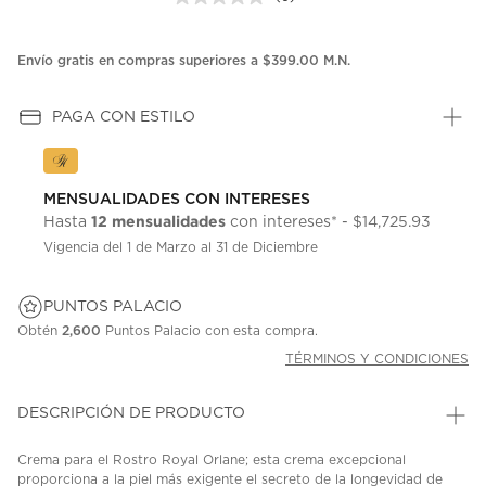
Sin
puntuación.
Enlace
en
Envío gratis en compras superiores a $399.00 M.N.
la
misma
página.
PAGA CON ESTILO
MENSUALIDADES CON INTERESES
12 mensualidades
Hasta
con intereses* - $14,725.93
Vigencia del 1 de Marzo al 31 de Diciembre
PUNTOS PALACIO
Obtén
2,600
Puntos Palacio con esta compra.
TÉRMINOS Y CONDICIONES
DESCRIPCIÓN DE PRODUCTO
Crema para el Rostro Royal Orlane; esta crema excepcional
proporciona a la piel más exigente el secreto de la longevidad de