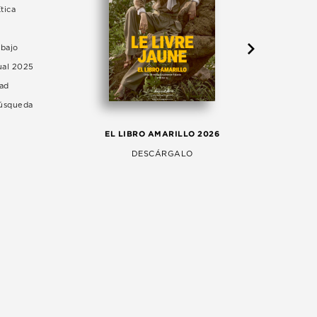
tica
abajo
ual 2025
dad
Búsqueda
LA 
EL LIBRO AMARILLO 2026
AG
DESCÁRGALO