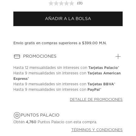
(0)
Sin
puntuación.
Enlace
AÑADIR A LA BOLSA
en
la
misma
página.
Envío gratis en compras superiores a $399.00 M.N.
PROMOCIONES
Tarjetas Palacio
Hasta
12 mensualidades
sin intereses con
*
Tarjetas American
Hasta
9 mensualidades
sin intereses con
Express
*
Tarjetas BBVA
Hasta
9 mensualidades
sin intereses con
*
PayPal
Hasta
9 mensualidades
sin intereses con
*
DETALLE DE PROMOCIONES
PUNTOS PALACIO
Obtén
4,760
Puntos Palacio con esta compra.
TÉRMINOS Y CONDICIONES