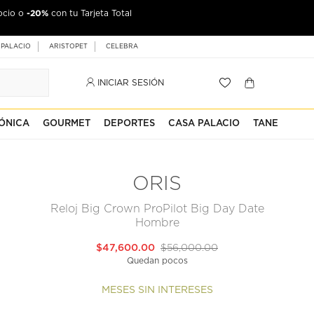
-20%
ocio o
con tu Tarjeta Total
 PALACIO
ARISTOPET
CELEBRA
INICIAR SESIÓN
ÓNICA
GOURMET
DEPORTES
CASA PALACIO
TANE
ORIS
Reloj Big Crown ProPilot Big Day Date
Hombre
$47,600.00
$56,000.00
Quedan pocos
MESES SIN INTERESES