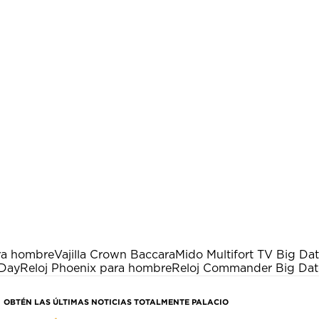
ra hombre
Vajilla Crown Baccara
Mido Multifort TV Big Da
 Day
Reloj Phoenix para hombre
Reloj Commander Big Dat
OBTÉN LAS ÚLTIMAS NOTICIAS TOTALMENTE PALACIO