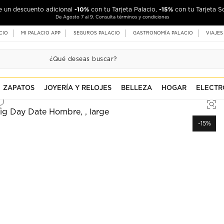
-10%
-15%
de un descuento adicional
con tu Tarjeta Palacio,
con tu Tarjeta S
De Agosto 7 al 9. Consulta términos y condiciones
CIO
MI PALACIO APP
SEGUROS PALACIO
GASTRONOMÍA PALACIO
VIAJES
ZAPATOS
JOYERÍA Y RELOJES
BELLEZA
HOGAR
ELECTR
-15%