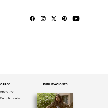
f
i
p
y
SOTROS
PUBLICACIONES
rporativo
e Cumplimiento