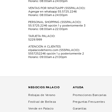
Horario: 08:00am a 24:00pm
envío.
envío.
envío.
envío.
envío.
VENTAS POR WHATSAPP (555PALACIO):
Agregar en whatsapp 55.5725.2246
Horario: 08:00am a 24:00pm
PERSONAL SHOPPING (555PALACIO):
55.5725.2246
opción 1 y posteriormente 3
Horario: 08:00am a 22:00pm
TARJETA PALACIO:
5229.1999
ATENCIÓN A CLIENTES
elpalaciodehierro.com (555PALACIO)
5557252246
opción 1 y posteriormente 2
Horario: 09:00am a 21:00pm
NEGOCIOS PALACIO
AYUDA
Rebajas de Verano
Promociones Bancarias
Festival de Belleza
Preguntas Frecuentes
Vende en Palacio
Garantías