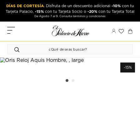
Ir
Ir
DÍAS DE CORTESÍA
-10%
. Disfruta de un descuento adicional
con tu
al
al
-15%
-20%
Tarjeta Palacio,
con tu Tarjeta Socio o
con tu Tarjeta Total
contenido
contenido
De Agosto 7 al 9. Consulta términos y condiciones
principal
de
pie
MIS
de
PEDIDOS
página
FAVORITOS
PERFIL
-15%
DIRECCIONES
MÉTODOS
DE PAGO
CERRAR
SESIÓN