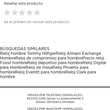
Reseñar este producto
Seleccionar
Seleccionar
Seleccionar
Seleccionar
Seleccionar
Sé el primero en revisar este producto
para
para
para
para
para
calificar
calificar
calificar
calificar
calificar
el
el
el
el
el
artículo
artículo
artículo
artículo
artículo
con
con
con
con
con
1
2
3
4
5
BÚSQUEDAS SIMILARES
estrella
estrellas.
estrellas.
estrellas.
estrellas.
Reloj hombre Tommy Hilfiger
Reloj Armani Exchange
Esta
Esta
Esta
Esta
Esta
Hombre
Reloj de compromiso para hombre
Precio reloj
acción
acción
acción
acción
acción
Fossil hombre
Reloj deportivo para hombre
Reloj Digital
abrirá
abrirá
abrirá
abrirá
abrirá
para Hombre
Reloj de mesa
Reloj Phoenix para
el
el
el
el
el
hombre
Reloj Everett para hombre
Reloj Clark para
formulario
formulario
formulario
formulario
formulario
hombre
de
de
de
de
de
envío.
envío.
envío.
envío.
envío.
VENTAS POR TELÉFONO (555PALACIO):
55.5725.2246
Opción 1 y posteriormente 3
Horario: 08:00am a 24:00pm
VENTAS POR WHATSAPP (555PALACIO):