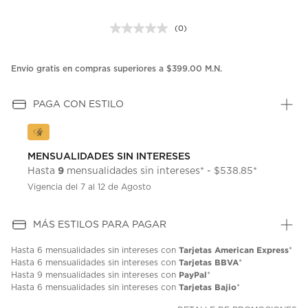
(0)
Sin
puntuación.
Enlace
en
Envío gratis en compras superiores a $399.00 M.N.
la
misma
página.
PAGA CON ESTILO
MENSUALIDADES SIN INTERESES
9
Hasta
mensualidades sin intereses* - $538.85*
Vigencia del 7 al 12 de Agosto
MÁS ESTILOS PARA PAGAR
Tarjetas American Express
Hasta
6 mensualidades
sin intereses con
*
Tarjetas BBVA
Hasta
6 mensualidades
sin intereses con
*
PayPal
Hasta
9 mensualidades
sin intereses con
*
Tarjetas Bajio
Hasta
6 mensualidades
sin intereses con
*