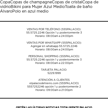
Copa
Copas de champagne
Copas de cristal
Copa de
acción
acción
acción
acción
acción
vidrio
Bikini para Mujer Azul Medio
Toalla de baño
abrirá
abrirá
abrirá
abrirá
abrirá
Álvaro
Polo en azul medio
el
el
el
el
el
formulario
formulario
formulario
formulario
formulario
de
de
de
de
de
envío.
envío.
envío.
envío.
envío.
VENTAS POR TELÉFONO (555PALACIO):
55.5725.2246
Opción 1 y posteriormente 3
Horario: 08:00am a 24:00pm
VENTAS POR WHATSAPP (555PALACIO):
Agregar en whatsapp 55.5725.2246
Horario: 08:00am a 24:00pm
PERSONAL SHOPPING (555PALACIO):
55.5725.2246
opción 1 y posteriormente 3
Horario: 08:00am a 22:00pm
TARJETA PALACIO:
5229.1999
ATENCIÓN A CLIENTES
elpalaciodehierro.com (555PALACIO)
5557252246
opción 1 y posteriormente 2
Horario: 09:00am a 21:00pm
OBTÉN LAS ÚLTIMAS NOTICIAS TOTALMENTE PALACIO