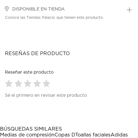
DISPONIBLE EN TIENDA
Conoce las Tiendas Palacio que tienen este producto.
RESEÑAS DE PRODUCTO
Reseñar este producto
Seleccionar
Seleccionar
Seleccionar
Seleccionar
Seleccionar
Sé el primero en revisar este producto
para
para
para
para
para
calificar
calificar
calificar
calificar
calificar
el
el
el
el
el
artículo
artículo
artículo
artículo
artículo
con
con
con
con
con
1
2
3
4
5
BÚSQUEDAS SIMILARES
estrella
estrellas.
estrellas.
estrellas.
estrellas.
Medias de compresión
Copas D
Toallas faciales
Adidas
Esta
Esta
Esta
Esta
Esta