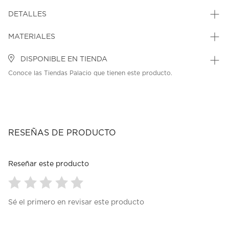
DETALLES
MATERIALES
DISPONIBLE EN TIENDA
Conoce las Tiendas Palacio que tienen este producto.
RESEÑAS DE PRODUCTO
Reseñar este producto
Seleccionar
Seleccionar
Seleccionar
Seleccionar
Seleccionar
Sé el primero en revisar este producto
para
para
para
para
para
calificar
calificar
calificar
calificar
calificar
el
el
el
el
el