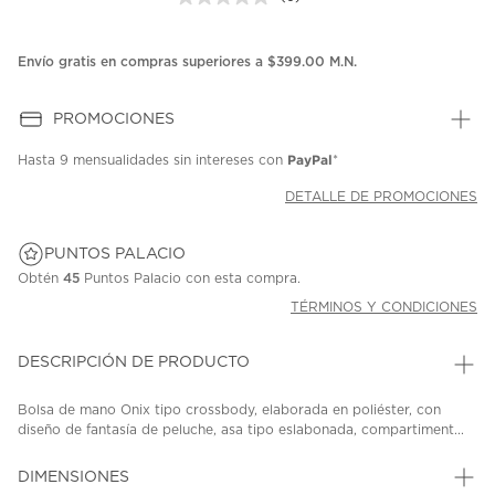
Sin
puntuación.
Enlace
en
Envío gratis en compras superiores a $399.00 M.N.
la
misma
página.
PROMOCIONES
PayPal
Hasta
9 mensualidades
sin intereses con
*
DETALLE DE PROMOCIONES
PUNTOS PALACIO
Obtén
45
Puntos Palacio con esta compra.
TÉRMINOS Y CONDICIONES
DESCRIPCIÓN DE PRODUCTO
Bolsa de mano Onix tipo crossbody, elaborada en poliéster, con
diseño de fantasía de peluche, asa tipo eslabonada, compartiment...
DIMENSIONES