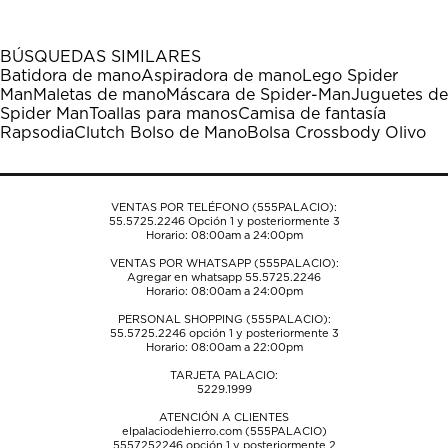
artículo
artículo
artículo
artículo
artículo
con
con
con
con
con
1
2
3
4
5
BÚSQUEDAS SIMILARES
estrella
estrellas.
estrellas.
estrellas.
estrellas.
Batidora de mano
Aspiradora de mano
Lego Spider
Esta
Esta
Esta
Esta
Esta
Man
Maletas de mano
Máscara de Spider-Man
Juguetes de
acción
acción
acción
acción
acción
Spider Man
Toallas para manos
Camisa de fantasía
abrirá
abrirá
abrirá
abrirá
abrirá
Rapsodia
Clutch Bolso de Mano
Bolsa Crossbody Olivo
el
el
el
el
el
formulario
formulario
formulario
formulario
formulario
de
de
de
de
de
envío.
envío.
envío.
envío.
envío.
VENTAS POR TELÉFONO (555PALACIO):
55.5725.2246
Opción 1 y posteriormente 3
Horario: 08:00am a 24:00pm
VENTAS POR WHATSAPP (555PALACIO):
Agregar en whatsapp 55.5725.2246
Horario: 08:00am a 24:00pm
PERSONAL SHOPPING (555PALACIO):
55.5725.2246
opción 1 y posteriormente 3
Horario: 08:00am a 22:00pm
TARJETA PALACIO:
5229.1999
ATENCIÓN A CLIENTES
elpalaciodehierro.com (555PALACIO)
5557252246
opción 1 y posteriormente 2