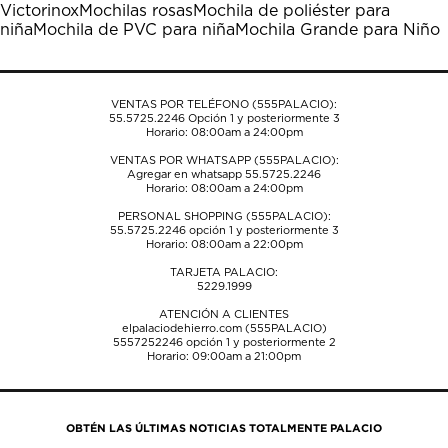
Victorinox
Mochilas rosas
Mochila de poliéster para
abrirá
abrirá
abrirá
abrirá
abrirá
niña
Mochila de PVC para niña
Mochila Grande para Niño
el
el
el
el
el
formulario
formulario
formulario
formulario
formulario
de
de
de
de
de
envío.
envío.
envío.
envío.
envío.
VENTAS POR TELÉFONO (555PALACIO):
55.5725.2246
Opción 1 y posteriormente 3
Horario: 08:00am a 24:00pm
VENTAS POR WHATSAPP (555PALACIO):
Agregar en whatsapp 55.5725.2246
Horario: 08:00am a 24:00pm
PERSONAL SHOPPING (555PALACIO):
55.5725.2246
opción 1 y posteriormente 3
Horario: 08:00am a 22:00pm
TARJETA PALACIO:
5229.1999
ATENCIÓN A CLIENTES
elpalaciodehierro.com (555PALACIO)
5557252246
opción 1 y posteriormente 2
Horario: 09:00am a 21:00pm
OBTÉN LAS ÚLTIMAS NOTICIAS TOTALMENTE PALACIO