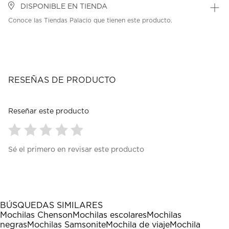
DISPONIBLE EN TIENDA
Conoce las Tiendas Palacio que tienen este producto.
RESEÑAS DE PRODUCTO
Reseñar este producto
Seleccionar
Seleccionar
Seleccionar
Seleccionar
Seleccionar
Sé el primero en revisar este producto
para
para
para
para
para
calificar
calificar
calificar
calificar
calificar
el
el
el
el
el
artículo
artículo
artículo
artículo
artículo
con
con
con
con
con
1
2
3
4
5
BÚSQUEDAS SIMILARES
estrella
estrellas.
estrellas.
estrellas.
estrellas.
Mochilas Chenson
Mochilas escolares
Mochilas
Esta
Esta
Esta
Esta
Esta
negras
Mochilas Samsonite
Mochila de viaje
Mochila
acción
acción
acción
acción
acción