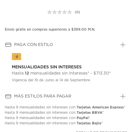
(0)
Sin
puntuación.
Enlace
en
Envío gratis en compras superiores a $399.00 M.N.
la
misma
página.
PAGA CON ESTILO
MENSUALIDADES SIN INTERESES
12
Hasta
mensualidades sin intereses* - $713.30*
Vigencia del 19 de Junio al 14 de Septiembre
MÁS ESTILOS PARA PAGAR
Tarjetas American Express
Hasta
9 mensualidades
sin intereses con
*
Tarjetas BBVA
Hasta
9 mensualidades
sin intereses con
*
PayPal
Hasta
9 mensualidades
sin intereses con
*
Tarjetas Bajio
Hasta
9 mensualidades
sin intereses con
*