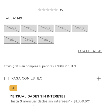
(0)
Sin
puntuación.
TALLA:
MX
Enlace
en
la
22 1/2
23
23 1/2
24
24 1/2
misma
página.
25
25 1/2
26
GUÍA DE TALLAS
Envío gratis en compras superiores a $399.00 M.N.
PAGA CON ESTILO
MENSUALIDADES SIN INTERESES
3
Hasta
mensualidades sin intereses* - $1,839.60*