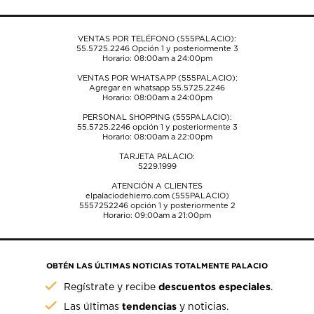
de
de
de
de
de
envío.
envío.
envío.
envío.
envío.
VENTAS POR TELÉFONO (555PALACIO):
55.5725.2246
Opción 1 y posteriormente 3
Horario: 08:00am a 24:00pm
VENTAS POR WHATSAPP (555PALACIO):
Agregar en whatsapp 55.5725.2246
Horario: 08:00am a 24:00pm
PERSONAL SHOPPING (555PALACIO):
55.5725.2246
opción 1 y posteriormente 3
Horario: 08:00am a 22:00pm
TARJETA PALACIO:
5229.1999
ATENCIÓN A CLIENTES
elpalaciodehierro.com (555PALACIO)
5557252246
opción 1 y posteriormente 2
Horario: 09:00am a 21:00pm
OBTÉN LAS ÚLTIMAS NOTICIAS TOTALMENTE PALACIO
descuentos especiales
Regístrate y recibe
.
tendencias
Las últimas
y noticias.