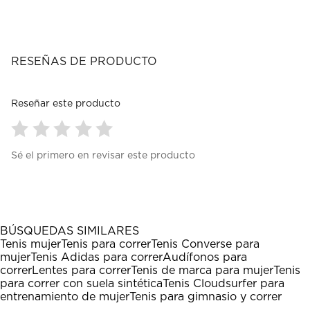
RESEÑAS DE PRODUCTO
Reseñar este producto
Seleccionar
Seleccionar
Seleccionar
Seleccionar
Seleccionar
Sé el primero en revisar este producto
para
para
para
para
para
calificar
calificar
calificar
calificar
calificar
el
el
el
el
el
artículo
artículo
artículo
artículo
artículo
con
con
con
con
con
1
2
3
4
5
BÚSQUEDAS SIMILARES
estrella
estrellas.
estrellas.
estrellas.
estrellas.
Tenis mujer
Tenis para correr
Tenis Converse para
Esta
Esta
Esta
Esta
Esta
mujer
Tenis Adidas para correr
Audífonos para
acción
acción
acción
acción
acción
correr
Lentes para correr
Tenis de marca para mujer
Tenis
abrirá
abrirá
abrirá
abrirá
abrirá
para correr con suela sintética
Tenis Cloudsurfer para
el
el
el
el
el
entrenamiento de mujer
Tenis para gimnasio y correr
formulario
formulario
formulario
formulario
formulario