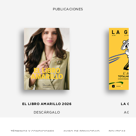
PUBLICACIONES
EL LIBRO AMARILLO 2026
LA GAC
DESCÁRGALO
AGOS
TÉRMINOS Y CONDICIONES
AVISO DE PRIVACIDAD
POLITICAS