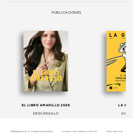
PUBLICACIONES
EL LIBRO AMARILLO 2026
LA GAC
DESCÁRGALO
AGOS
TÉRMINOS Y CONDICIONES
AVISO DE PRIVACIDAD
POLITICAS