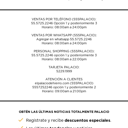
de
de
de
de
de
envío.
envío.
envío.
envío.
envío.
VENTAS POR TELÉFONO (555PALACIO):
55.5725.2246
Opción 1 y posteriormente 3
Horario: 08:00am a 24:00pm
VENTAS POR WHATSAPP (555PALACIO):
Agregar en whatsapp 55.5725.2246
Horario: 08:00am a 24:00pm
PERSONAL SHOPPING (555PALACIO):
55.5725.2246
opción 1 y posteriormente 3
Horario: 08:00am a 22:00pm
TARJETA PALACIO:
5229.1999
ATENCIÓN A CLIENTES
elpalaciodehierro.com (555PALACIO)
5557252246
opción 1 y posteriormente 2
Horario: 09:00am a 21:00pm
OBTÉN LAS ÚLTIMAS NOTICIAS TOTALMENTE PALACIO
descuentos especiales
Regístrate y recibe
.