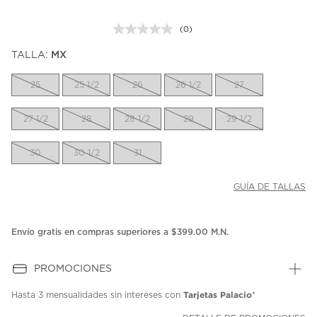
(0)
Sin
puntuación.
TALLA:
MX
Enlace
en
la
25
25 1/2
26
26 1/2
27
misma
página.
27 1/2
28
28 1/2
29
29 1/2
30
30 1/2
31
GUÍA DE TALLAS
Envío gratis en compras superiores a $399.00 M.N.
PROMOCIONES
Tarjetas Palacio
Hasta
3 mensualidades
sin intereses con
*