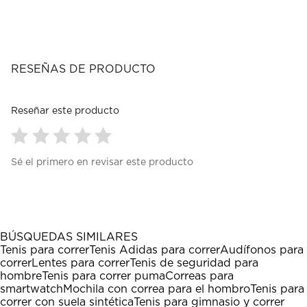
RESEÑAS DE PRODUCTO
Reseñar este producto
Seleccionar
Seleccionar
Seleccionar
Seleccionar
Seleccionar
Sé el primero en revisar este producto
para
para
para
para
para
calificar
calificar
calificar
calificar
calificar
el
el
el
el
el
artículo
artículo
artículo
artículo
artículo
con
con
con
con
con
1
2
3
4
5
BÚSQUEDAS SIMILARES
estrella
estrellas.
estrellas.
estrellas.
estrellas.
Tenis para correr
Tenis Adidas para correr
Audífonos para
Esta
Esta
Esta
Esta
Esta
correr
Lentes para correr
Tenis de seguridad para
acción
acción
acción
acción
acción
hombre
Tenis para correr puma
Correas para
abrirá
abrirá
abrirá
abrirá
abrirá
smartwatch
Mochila con correa para el hombro
Tenis para
el
el
el
el
el
correr con suela sintética
Tenis para gimnasio y correr
formulario
formulario
formulario
formulario
formulario