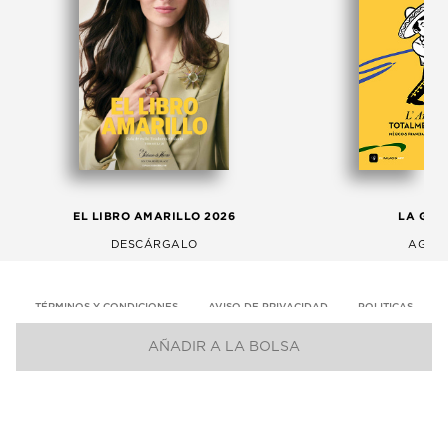
EL LIBRO AMARILLO 2026
LA GAC
DESCÁRGALO
AGOS
TÉRMINOS Y CONDICIONES
AVISO DE PRIVACIDAD
POLITICAS
AÑADIR A LA BOLSA