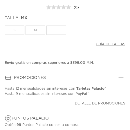
(0)
Sin
puntuación.
TALLA:
MX
Enlace
en
la
S
M
L
misma
página.
GUÍA DE TALLAS
Envío gratis en compras superiores a $399.00 M.N.
PROMOCIONES
Tarjetas Palacio
Hasta
12 mensualidades
sin intereses con
*
PayPal
Hasta
9 mensualidades
sin intereses con
*
DETALLE DE PROMOCIONES
PUNTOS PALACIO
Obtén
99
Puntos Palacio con esta compra.