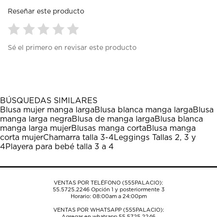
Reseñar este producto
Seleccionar
Seleccionar
Seleccionar
Seleccionar
Seleccionar
Sé el primero en revisar este producto
para
para
para
para
para
calificar
calificar
calificar
calificar
calificar
el
el
el
el
el
artículo
artículo
artículo
artículo
artículo
con
con
con
con
con
1
2
3
4
5
BÚSQUEDAS SIMILARES
estrella
estrellas.
estrellas.
estrellas.
estrellas.
Blusa mujer manga larga
Blusa blanca manga larga
Blusa
Esta
Esta
Esta
Esta
Esta
manga larga negra
Blusa de manga larga
Blusa blanca
acción
acción
acción
acción
acción
manga larga mujer
Blusas manga corta
Blusa manga
abrirá
abrirá
abrirá
abrirá
abrirá
corta mujer
Chamarra talla 3-4
Leggings Tallas 2, 3 y
el
el
el
el
el
4
Playera para bebé talla 3 a 4
formulario
formulario
formulario
formulario
formulario
de
de
de
de
de
envío.
envío.
envío.
envío.
envío.
VENTAS POR TELÉFONO (555PALACIO):
55.5725.2246
Opción 1 y posteriormente 3
Horario: 08:00am a 24:00pm
VENTAS POR WHATSAPP (555PALACIO):
Agregar en whatsapp 55.5725.2246