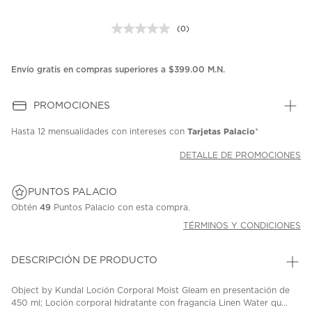
(0)
Sin
puntuación.
Enlace
en
Envío gratis en compras superiores a $399.00 M.N.
la
misma
página.
PROMOCIONES
Tarjetas Palacio
Hasta
12 mensualidades
con intereses con
*
DETALLE DE PROMOCIONES
PUNTOS PALACIO
Obtén
49
Puntos Palacio con esta compra.
TÉRMINOS Y CONDICIONES
DESCRIPCIÓN DE PRODUCTO
Object by Kundal Loción Corporal Moist Gleam en presentación de
450 ml; Loción corporal hidratante con fragancia Linen Water qu...