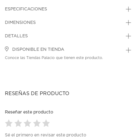
ESPECIFICACIONES
DIMENSIONES
DETALLES
DISPONIBLE EN TIENDA
Conoce las Tiendas Palacio que tienen este producto.
RESEÑAS DE PRODUCTO
Reseñar este producto
Seleccionar
Seleccionar
Seleccionar
Seleccionar
Seleccionar
Sé el primero en revisar este producto
para
para
para
para
para