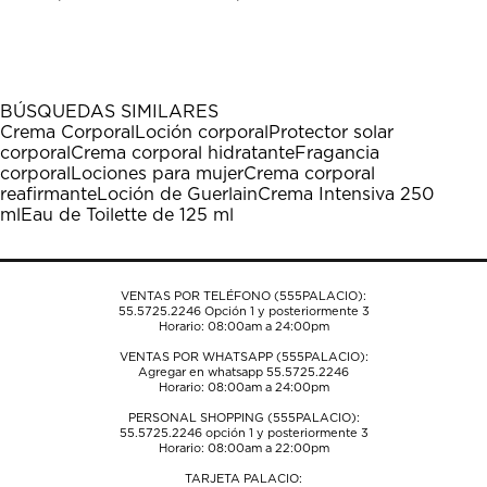
calificar
calificar
calificar
calificar
calificar
el
el
el
el
el
artículo
artículo
artículo
artículo
artículo
con
con
con
con
con
1
2
3
4
5
BÚSQUEDAS SIMILARES
estrella
estrellas.
estrellas.
estrellas.
estrellas.
Crema Corporal
Loción corporal
Protector solar
Esta
Esta
Esta
Esta
Esta
corporal
Crema corporal hidratante
Fragancia
acción
acción
acción
acción
acción
corporal
Lociones para mujer
Crema corporal
abrirá
abrirá
abrirá
abrirá
abrirá
reafirmante
Loción de Guerlain
Crema Intensiva 250
el
el
el
el
el
ml
Eau de Toilette de 125 ml
formulario
formulario
formulario
formulario
formulario
de
de
de
de
de
envío.
envío.
envío.
envío.
envío.
VENTAS POR TELÉFONO (555PALACIO):
55.5725.2246
Opción 1 y posteriormente 3
Horario: 08:00am a 24:00pm
VENTAS POR WHATSAPP (555PALACIO):
Agregar en whatsapp 55.5725.2246
Horario: 08:00am a 24:00pm
PERSONAL SHOPPING (555PALACIO):
55.5725.2246
opción 1 y posteriormente 3
Horario: 08:00am a 22:00pm
TARJETA PALACIO: