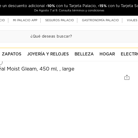
-10%
-15%
de un descuento adicional
con tu Tarjeta Palacio,
con tu Tarjeta S
De Agosto 7 al 9. Consulta términos y condiciones
CIO
MI PALACIO APP
SEGUROS PALACIO
GASTRONOMÍA PALACIO
VIAJES
ZAPATOS
JOYERÍA Y RELOJES
BELLEZA
HOGAR
ELECTR