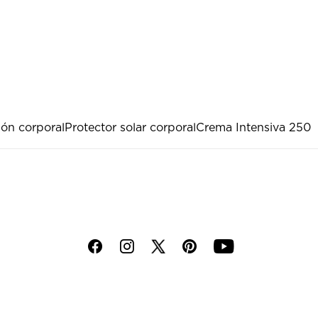
ión corporal
Protector solar corporal
Crema Intensiva 250
f
i
p
y