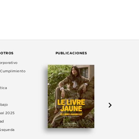
SOTROS
PUBLICACIONES
rporativo
e Cumplimiento
tica
abajo
ual 2025
dad
Búsqueda
LA 