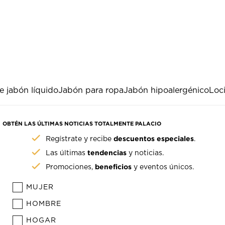
 jabón líquido
Jabón para ropa
Jabón hipoalergénico
Loc
OBTÉN LAS ÚLTIMAS NOTICIAS TOTALMENTE PALACIO
descuentos especiales
Regístrate y recibe
.
tendencias
Las últimas
y noticias.
beneficios
Promociones,
y eventos únicos.
MUJER
HOMBRE
HOGAR