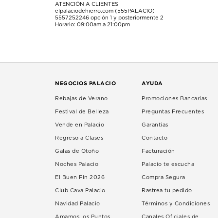
ATENCIÓN A CLIENTES
elpalaciodehierro.com (555PALACIO)
5557252246
opción 1 y posteriormente 2
Horario: 09:00am a 21:00pm
NEGOCIOS PALACIO
AYUDA
Rebajas de Verano
Promociones Bancarias
Festival de Belleza
Preguntas Frecuentes
Vende en Palacio
Garantías
Regreso a Clases
Contacto
Galas de Otoño
Facturación
Noches Palacio
Palacio te escucha
El Buen Fin 2026
Compra Segura
Club Cava Palacio
Rastrea tu pedido
Navidad Palacio
Términos y Condiciones
Amamos los Puntos
Canales Oficiales de