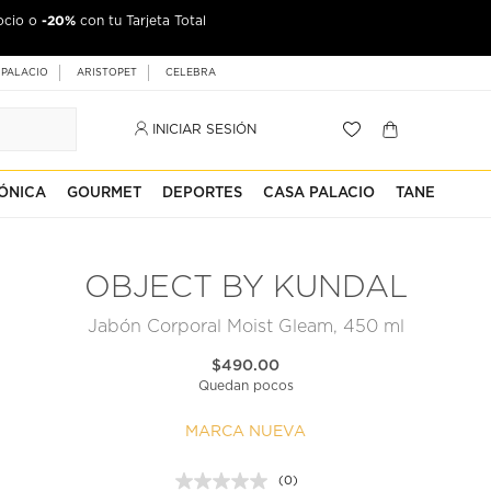
-20%
ocio o
con tu Tarjeta Total
 PALACIO
ARISTOPET
CELEBRA
INICIAR SESIÓN
ÓNICA
GOURMET
DEPORTES
CASA PALACIO
TANE
OBJECT BY KUNDAL
Jabón Corporal Moist Gleam, 450 ml
$490.00
Quedan pocos
MARCA NUEVA
(0)
Sin