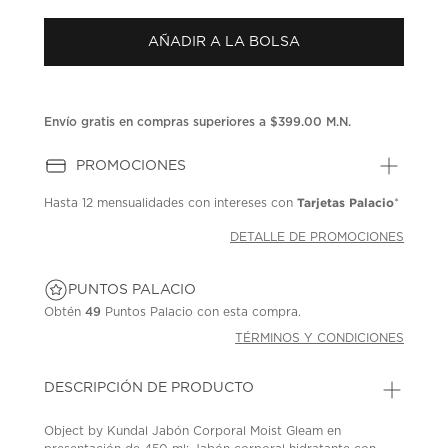
puntuación.
Enlace
AÑADIR A LA BOLSA
en
la
misma
página.
Envío gratis en compras superiores a $399.00 M.N.
PROMOCIONES
Tarjetas Palacio
Hasta
12 mensualidades
con intereses con
*
DETALLE DE PROMOCIONES
PUNTOS PALACIO
Obtén
49
Puntos Palacio con esta compra.
TÉRMINOS Y CONDICIONES
DESCRIPCIÓN DE PRODUCTO
Object by Kundal Jabón Corporal Moist Gleam en