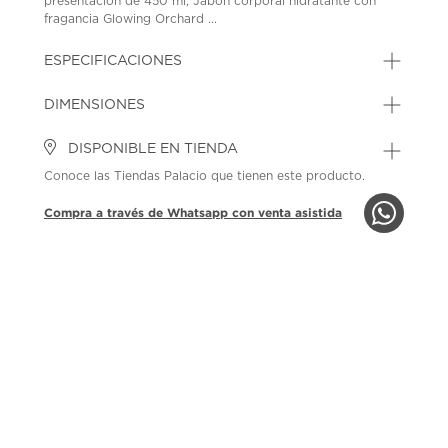
presentación de 450 ml; Jabón corporal hidratante con
fragancia Glowing Orchard ...
ESPECIFICACIONES
DIMENSIONES
DISPONIBLE EN TIENDA
Conoce las Tiendas Palacio que tienen este producto.
Compra a través de Whatsapp con venta asistida