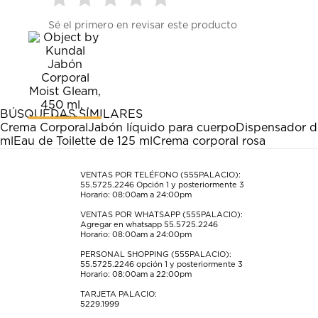
Seleccionar
Seleccionar
Seleccionar
Seleccionar
Seleccionar
Sé el primero en revisar este producto
para
para
para
para
para
calificar
calificar
calificar
calificar
calificar
el
el
el
el
el
artículo
artículo
artículo
artículo
artículo
con
con
con
con
con
1
2
3
4
5
estrella
estrellas.
estrellas.
estrellas.
estrellas.
BÚSQUEDAS SIMILARES
Esta
Esta
Esta
Esta
Esta
Crema Corporal
Jabón líquido para cuerpo
Dispensador de
acción
acción
acción
acción
acción
ml
Eau de Toilette de 125 ml
Crema corporal rosa
abrirá
abrirá
abrirá
abrirá
abrirá
el
el
el
el
el
formulario
formulario
formulario
formulario
formulario
VENTAS POR TELÉFONO (555PALACIO):
55.5725.2246
Opción 1 y posteriormente 3
de
de
de
de
de
Horario: 08:00am a 24:00pm
envío.
envío.
envío.
envío.
envío.
VENTAS POR WHATSAPP (555PALACIO):
Agregar en whatsapp 55.5725.2246
Horario: 08:00am a 24:00pm
PERSONAL SHOPPING (555PALACIO):
55.5725.2246
opción 1 y posteriormente 3
Horario: 08:00am a 22:00pm
TARJETA PALACIO:
5229.1999