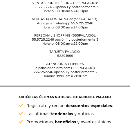
VENTAS POR TELÉFONO (555PALACIO):
55.5725.2246
Opción 1 y posteriormente 3
Horario: 08:00am a 24:00pm
VENTAS POR WHATSAPP (555PALACIO):
Agregar en whatsapp 55.5725.2246
Horario: 08:00am a 24:00pm
PERSONAL SHOPPING (555PALACIO):
55.5725.2246
opción 1 y posteriormente 3
Horario: 08:00am a 22:00pm
TARJETA PALACIO:
5229.1999
ATENCIÓN A CLIENTES
elpalaciodehierro.com (555PALACIO)
5557252246
opción 1 y posteriormente 2
Horario: 09:00am a 21:00pm
OBTÉN LAS ÚLTIMAS NOTICIAS TOTALMENTE PALACIO
descuentos especiales
Regístrate y recibe
.
tendencias
Las últimas
y noticias.
beneficios
Promociones,
y eventos únicos.