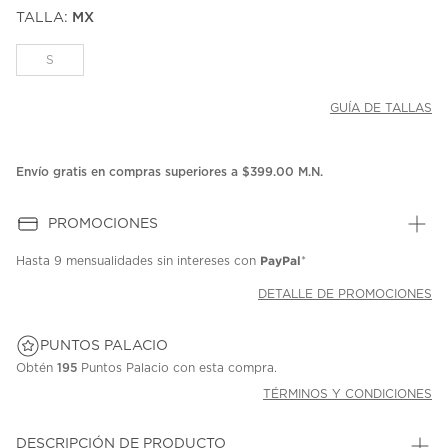
puntuación.
TALLA:
MX
Enlace
en
la
S
misma
página.
GUÍA DE TALLAS
Envío gratis en compras superiores a $399.00 M.N.
PROMOCIONES
PayPal
Hasta
9 mensualidades
sin intereses con
*
DETALLE DE PROMOCIONES
PUNTOS PALACIO
Obtén
195
Puntos Palacio con esta compra.
TÉRMINOS Y CONDICIONES
DESCRIPCIÓN DE PRODUCTO