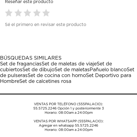
Reseñar este producto
Seleccionar
Seleccionar
Seleccionar
Seleccionar
Seleccionar
Sé el primero en revisar este producto
para
para
para
para
para
calificar
calificar
calificar
calificar
calificar
el
el
el
el
el
artículo
artículo
artículo
artículo
artículo
con
con
con
con
con
1
2
3
4
5
BÚSQUEDAS SIMILARES
estrella
estrellas.
estrellas.
estrellas.
estrellas.
Set de fragancias
Set de maletas de viaje
Set de
Esta
Esta
Esta
Esta
Esta
cubiertos
Set de dibujo
Set de maletas
Pañuelo blanco
Set
acción
acción
acción
acción
acción
de pulseras
Set de cocina con horno
Set Deportivo para
abrirá
abrirá
abrirá
abrirá
abrirá
Hombre
Set de calcetines rosa
el
el
el
el
el
formulario
formulario
formulario
formulario
formulario
de
de
de
de
de
envío.
envío.
envío.
envío.
envío.
VENTAS POR TELÉFONO (555PALACIO):
55.5725.2246
Opción 1 y posteriormente 3
Horario: 08:00am a 24:00pm
VENTAS POR WHATSAPP (555PALACIO):
Agregar en whatsapp 55.5725.2246
Horario: 08:00am a 24:00pm