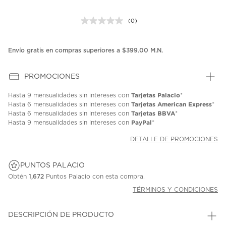
(0)
Sin
puntuación.
Enlace
en
Envío gratis en compras superiores a $399.00 M.N.
la
misma
página.
PROMOCIONES
Tarjetas Palacio
Hasta
9 mensualidades
sin intereses con
*
Tarjetas American Express
Hasta
6 mensualidades
sin intereses con
*
Tarjetas BBVA
Hasta
6 mensualidades
sin intereses con
*
PayPal
Hasta
9 mensualidades
sin intereses con
*
DETALLE DE PROMOCIONES
PUNTOS PALACIO
Obtén
1,672
Puntos Palacio con esta compra.
TÉRMINOS Y CONDICIONES
DESCRIPCIÓN DE PRODUCTO