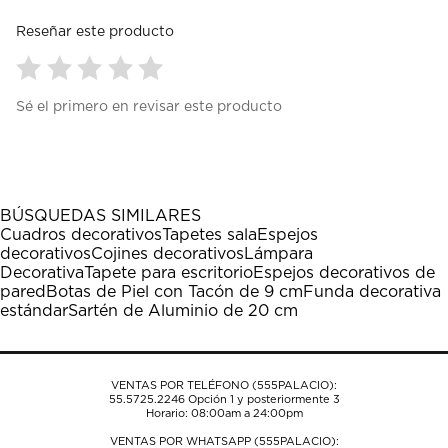
Reseñar este producto
Seleccionar
Seleccionar
Seleccionar
Seleccionar
Seleccionar
Sé el primero en revisar este producto
para
para
para
para
para
calificar
calificar
calificar
calificar
calificar
el
el
el
el
el
artículo
artículo
artículo
artículo
artículo
con
con
con
con
con
1
2
3
4
5
BÚSQUEDAS SIMILARES
estrella
estrellas.
estrellas.
estrellas.
estrellas.
Cuadros decorativos
Tapetes sala
Espejos
Esta
Esta
Esta
Esta
Esta
decorativos
Cojines decorativos
Lámpara
acción
acción
acción
acción
acción
Decorativa
Tapete para escritorio
Espejos decorativos de
abrirá
abrirá
abrirá
abrirá
abrirá
pared
Botas de Piel con Tacón de 9 cm
Funda decorativa
el
el
el
el
el
estándar
Sartén de Aluminio de 20 cm
formulario
formulario
formulario
formulario
formulario
de
de
de
de
de
envío.
envío.
envío.
envío.
envío.
VENTAS POR TELÉFONO (555PALACIO):
55.5725.2246
Opción 1 y posteriormente 3
Horario: 08:00am a 24:00pm
VENTAS POR WHATSAPP (555PALACIO):