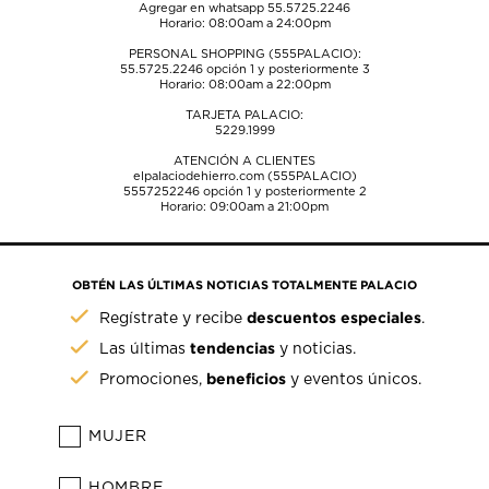
Agregar en whatsapp 55.5725.2246
Horario: 08:00am a 24:00pm
PERSONAL SHOPPING (555PALACIO):
55.5725.2246
opción 1 y posteriormente 3
Horario: 08:00am a 22:00pm
TARJETA PALACIO:
5229.1999
ATENCIÓN A CLIENTES
elpalaciodehierro.com (555PALACIO)
5557252246
opción 1 y posteriormente 2
Horario: 09:00am a 21:00pm
OBTÉN LAS ÚLTIMAS NOTICIAS TOTALMENTE PALACIO
descuentos especiales
Regístrate y recibe
.
tendencias
Las últimas
y noticias.
beneficios
Promociones,
y eventos únicos.
MUJER
HOMBRE