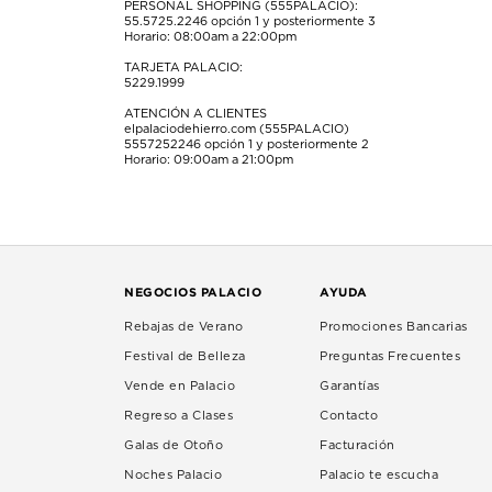
PERSONAL SHOPPING (555PALACIO):
55.5725.2246
opción 1 y posteriormente 3
Horario: 08:00am a 22:00pm
TARJETA PALACIO:
5229.1999
ATENCIÓN A CLIENTES
elpalaciodehierro.com (555PALACIO)
5557252246
opción 1 y posteriormente 2
Horario: 09:00am a 21:00pm
NEGOCIOS PALACIO
AYUDA
Rebajas de Verano
Promociones Bancarias
Festival de Belleza
Preguntas Frecuentes
Vende en Palacio
Garantías
Regreso a Clases
Contacto
Galas de Otoño
Facturación
Noches Palacio
Palacio te escucha