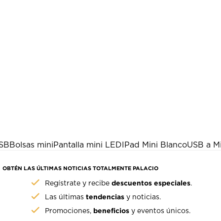
USB
Bolsas mini
Pantalla mini LED
IPad Mini Blanco
USB a M
OBTÉN LAS ÚLTIMAS NOTICIAS TOTALMENTE PALACIO
descuentos especiales
Regístrate y recibe
.
tendencias
Las últimas
y noticias.
beneficios
Promociones,
y eventos únicos.