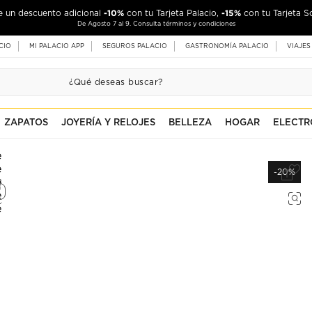
-10%
-15%
de un descuento adicional
con tu Tarjeta Palacio,
con tu Tarjeta S
De Agosto 7 al 9. Consulta términos y condiciones
CIO
MI PALACIO APP
SEGUROS PALACIO
GASTRONOMÍA PALACIO
VIAJES
ZAPATOS
JOYERÍA Y RELOJES
BELLEZA
HOGAR
ELECTR
-20%