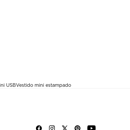
ini USB
Vestido mini estampado
f
i
p
y