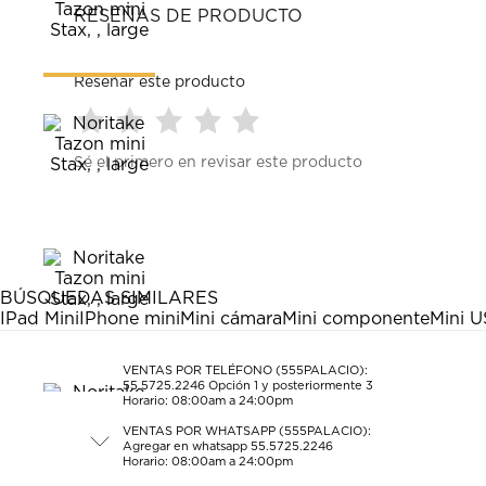
RESEÑAS DE PRODUCTO
Reseñar este producto
Seleccionar
Seleccionar
Seleccionar
Seleccionar
Seleccionar
Sé el primero en revisar este producto
para
para
para
para
para
calificar
calificar
calificar
calificar
calificar
el
el
el
el
el
artículo
artículo
artículo
artículo
artículo
con
con
con
con
con
1
2
3
4
5
estrella
estrellas.
estrellas.
estrellas.
estrellas.
BÚSQUEDAS SIMILARES
Esta
Esta
Esta
Esta
Esta
IPad Mini
IPhone mini
Mini cámara
Mini componente
Mini 
acción
acción
acción
acción
acción
abrirá
abrirá
abrirá
abrirá
abrirá
el
el
el
el
el
VENTAS POR TELÉFONO (555PALACIO):
55.5725.2246
Opción 1 y posteriormente 3
formulario
formulario
formulario
formulario
formulario
Horario: 08:00am a 24:00pm
de
de
de
de
de
envío.
envío.
envío.
envío.
envío.
VENTAS POR WHATSAPP (555PALACIO):
Agregar en whatsapp 55.5725.2246
Horario: 08:00am a 24:00pm