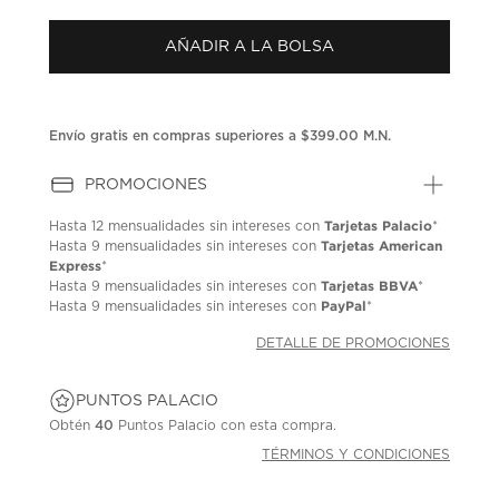
puntuación.
Enlace
AÑADIR A LA BOLSA
en
la
misma
página.
Envío gratis en compras superiores a $399.00 M.N.
PROMOCIONES
Tarjetas Palacio
Hasta
12 mensualidades
sin intereses con
*
Tarjetas American
Hasta
9 mensualidades
sin intereses con
Express
*
Tarjetas BBVA
Hasta
9 mensualidades
sin intereses con
*
PayPal
Hasta
9 mensualidades
sin intereses con
*
DETALLE DE PROMOCIONES
PUNTOS PALACIO
Obtén
40
Puntos Palacio con esta compra.
TÉRMINOS Y CONDICIONES