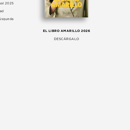
ual 2025
dad
Búsqueda
LA 
EL LIBRO AMARILLO 2026
AG
DESCÁRGALO