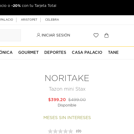
-20%
ocio o
con tu Tarjeta Total
 PALACIO
ARISTOPET
CELEBRA
INICIAR SESIÓN
ÓNICA
GOURMET
DEPORTES
CASA PALACIO
TANE
NORITAKE
Tazon mini Stax
$399.20
$499.00
Disponible
MESES SIN INTERESES
(0)
Sin