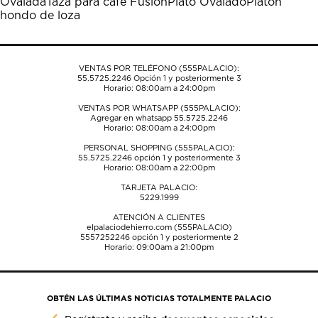
Ovalada
Taza para café Fusión
Plató Ovalado
Platón
el
el
el
el
el
hondo de loza
formulario
formulario
formulario
formulario
formulario
de
de
de
de
de
envío.
envío.
envío.
envío.
envío.
VENTAS POR TELÉFONO (555PALACIO):
55.5725.2246
Opción 1 y posteriormente 3
Horario: 08:00am a 24:00pm
VENTAS POR WHATSAPP (555PALACIO):
Agregar en whatsapp 55.5725.2246
Horario: 08:00am a 24:00pm
PERSONAL SHOPPING (555PALACIO):
55.5725.2246
opción 1 y posteriormente 3
Horario: 08:00am a 22:00pm
TARJETA PALACIO:
5229.1999
ATENCIÓN A CLIENTES
elpalaciodehierro.com (555PALACIO)
5557252246
opción 1 y posteriormente 2
Horario: 09:00am a 21:00pm
OBTÉN LAS ÚLTIMAS NOTICIAS TOTALMENTE PALACIO