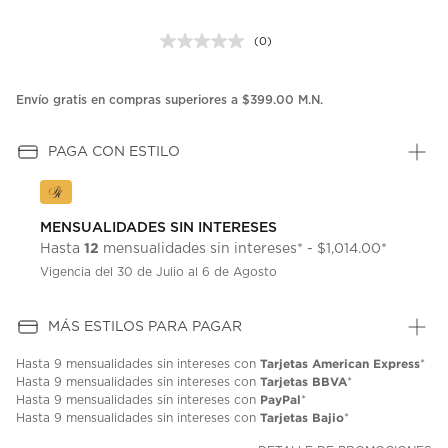
(0)
Sin
puntuación.
Enlace
en
Envío gratis en compras superiores a $399.00 M.N.
la
misma
página.
PAGA CON ESTILO
MENSUALIDADES SIN INTERESES
12
Hasta
mensualidades sin intereses* - $1,014.00*
Vigencia del 30 de Julio al 6 de Agosto
MÁS ESTILOS PARA PAGAR
Tarjetas American Express
Hasta
9 mensualidades
sin intereses con
*
Tarjetas BBVA
Hasta
9 mensualidades
sin intereses con
*
PayPal
Hasta
9 mensualidades
sin intereses con
*
Tarjetas Bajio
Hasta
9 mensualidades
sin intereses con
*