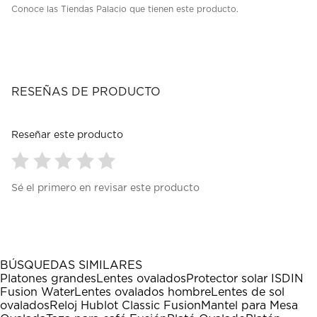
Conoce las Tiendas Palacio que tienen este producto.
RESEÑAS DE PRODUCTO
Reseñar este producto
Seleccionar
Seleccionar
Seleccionar
Seleccionar
Seleccionar
Sé el primero en revisar este producto
para
para
para
para
para
calificar
calificar
calificar
calificar
calificar
el
el
el
el
el
artículo
artículo
artículo
artículo
artículo
con
con
con
con
con
1
2
3
4
5
BÚSQUEDAS SIMILARES
estrella
estrellas.
estrellas.
estrellas.
estrellas.
Platones grandes
Lentes ovalados
Protector solar ISDIN
Esta
Esta
Esta
Esta
Esta
Fusion Water
Lentes ovalados hombre
Lentes de sol
acción
acción
acción
acción
acción
ovalados
Reloj Hublot Classic Fusion
Mantel para Mesa
abrirá
abrirá
abrirá
abrirá
abrirá