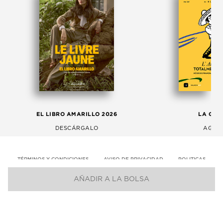
EL LIBRO AMARILLO 2026
LA GAC
DESCÁRGALO
AGOS
TÉRMINOS Y CONDICIONES
AVISO DE PRIVACIDAD
POLITICAS
AÑADIR A LA BOLSA