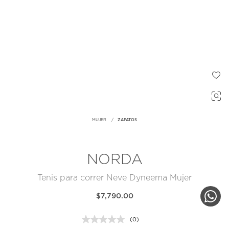
MUJER
ZAPATOS
NORDA
Tenis para correr Neve Dyneema Mujer
$7,790.00
(0)
Sin