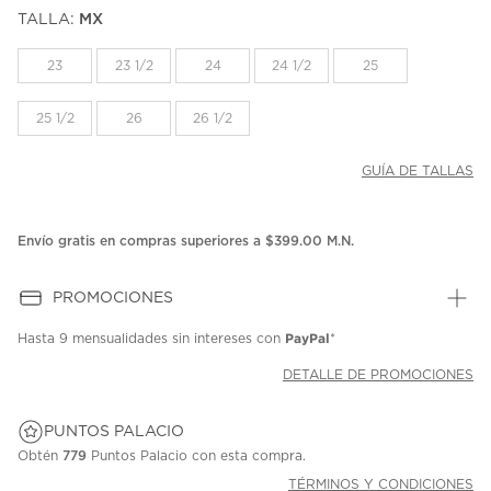
puntuación.
TALLA:
MX
Enlace
en
la
23
23 1/2
24
24 1/2
25
misma
página.
25 1/2
26
26 1/2
GUÍA DE TALLAS
Envío gratis en compras superiores a $399.00 M.N.
PROMOCIONES
PayPal
Hasta
9 mensualidades
sin intereses con
*
DETALLE DE PROMOCIONES
PUNTOS PALACIO
Obtén
779
Puntos Palacio con esta compra.
TÉRMINOS Y CONDICIONES