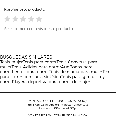
Reseñar este producto
Seleccionar
Seleccionar
Seleccionar
Seleccionar
Seleccionar
Sé el primero en revisar este producto
para
para
para
para
para
calificar
calificar
calificar
calificar
calificar
el
el
el
el
el
artículo
artículo
artículo
artículo
artículo
con
con
con
con
con
1
2
3
4
5
BÚSQUEDAS SIMILARES
estrella
estrellas.
estrellas.
estrellas.
estrellas.
Tenis mujer
Tenis para correr
Tenis Converse para
Esta
Esta
Esta
Esta
Esta
mujer
Tenis Adidas para correr
Audífonos para
acción
acción
acción
acción
acción
correr
Lentes para correr
Tenis de marca para mujer
Tenis
abrirá
abrirá
abrirá
abrirá
abrirá
para correr con suela sintética
Tenis para gimnasio y
el
el
el
el
el
correr
Playera deportiva para correr de mujer
formulario
formulario
formulario
formulario
formulario
de
de
de
de
de
envío.
envío.
envío.
envío.
envío.
VENTAS POR TELÉFONO (555PALACIO):
55.5725.2246
Opción 1 y posteriormente 3
Horario: 08:00am a 24:00pm
VENTAS POR WHATSAPP (555PALACIO):