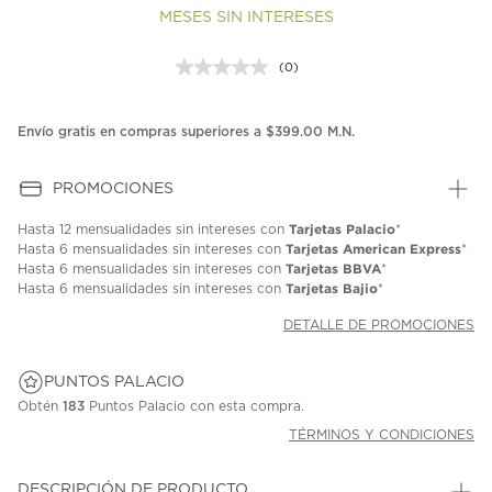
MESES SIN INTERESES
(0)
Sin
puntuación.
Enlace
en
Envío gratis en compras superiores a $399.00 M.N.
la
misma
página.
PROMOCIONES
Tarjetas Palacio
Hasta
12 mensualidades
sin intereses con
*
Tarjetas American Express
Hasta
6 mensualidades
sin intereses con
*
Tarjetas BBVA
Hasta
6 mensualidades
sin intereses con
*
Tarjetas Bajio
Hasta
6 mensualidades
sin intereses con
*
DETALLE DE PROMOCIONES
PUNTOS PALACIO
Obtén
183
Puntos Palacio con esta compra.
TÉRMINOS Y CONDICIONES
DESCRIPCIÓN DE PRODUCTO