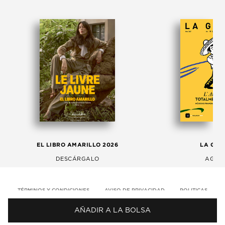
EL LIBRO AMARILLO 2026
LA GAC
DESCÁRGALO
AGOS
TÉRMINOS Y CONDICIONES
AVISO DE PRIVACIDAD
POLITICAS
AÑADIR A LA BOLSA