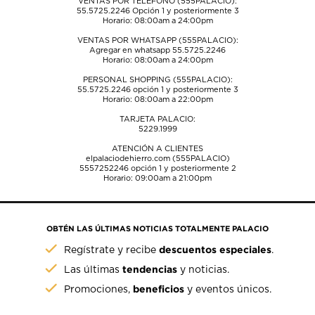
VENTAS POR TELÉFONO (555PALACIO):
55.5725.2246
Opción 1 y posteriormente 3
Horario: 08:00am a 24:00pm
VENTAS POR WHATSAPP (555PALACIO):
Agregar en whatsapp 55.5725.2246
Horario: 08:00am a 24:00pm
PERSONAL SHOPPING (555PALACIO):
55.5725.2246
opción 1 y posteriormente 3
Horario: 08:00am a 22:00pm
TARJETA PALACIO:
5229.1999
ATENCIÓN A CLIENTES
elpalaciodehierro.com (555PALACIO)
5557252246
opción 1 y posteriormente 2
Horario: 09:00am a 21:00pm
OBTÉN LAS ÚLTIMAS NOTICIAS TOTALMENTE PALACIO
descuentos especiales
Regístrate y recibe
.
tendencias
Las últimas
y noticias.
beneficios
Promociones,
y eventos únicos.