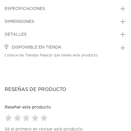
ESPECIFICACIONES
DIMENSIONES
DETALLES
DISPONIBLE EN TIENDA
Conoce las Tiendas Palacio que tienen este producto.
RESEÑAS DE PRODUCTO
Reseñar este producto
Seleccionar
Seleccionar
Seleccionar
Seleccionar
Seleccionar
Sé el primero en revisar este producto
para
para
para
para
para