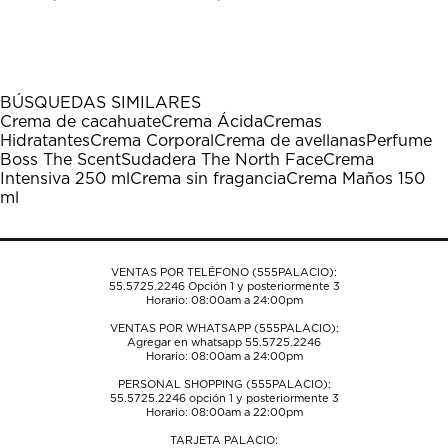
calificar
calificar
calificar
calificar
calificar
el
el
el
el
el
artículo
artículo
artículo
artículo
artículo
con
con
con
con
con
1
2
3
4
5
BÚSQUEDAS SIMILARES
estrella
estrellas.
estrellas.
estrellas.
estrellas.
Crema de cacahuate
Crema Ácida
Cremas
Esta
Esta
Esta
Esta
Esta
Hidratantes
Crema Corporal
Crema de avellanas
Perfume
acción
acción
acción
acción
acción
Boss The Scent
Sudadera The North Face
Crema
abrirá
abrirá
abrirá
abrirá
abrirá
Intensiva 250 ml
Crema sin fragancia
Crema Maños 150
el
el
el
el
el
ml
formulario
formulario
formulario
formulario
formulario
de
de
de
de
de
envío.
envío.
envío.
envío.
envío.
VENTAS POR TELÉFONO (555PALACIO):
55.5725.2246
Opción 1 y posteriormente 3
Horario: 08:00am a 24:00pm
VENTAS POR WHATSAPP (555PALACIO):
Agregar en whatsapp 55.5725.2246
Horario: 08:00am a 24:00pm
PERSONAL SHOPPING (555PALACIO):
55.5725.2246
opción 1 y posteriormente 3
Horario: 08:00am a 22:00pm
TARJETA PALACIO: