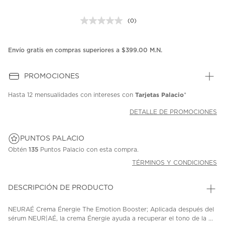
(0)
Sin
puntuación.
Enlace
en
Envío gratis en compras superiores a $399.00 M.N.
la
misma
página.
PROMOCIONES
Tarjetas Palacio
Hasta
12 mensualidades
con intereses con
*
DETALLE DE PROMOCIONES
PUNTOS PALACIO
Obtén
135
Puntos Palacio con esta compra.
TÉRMINOS Y CONDICIONES
DESCRIPCIÓN DE PRODUCTO
NEURAÉ Crema Énergie The Emotion Booster; Aplicada después del
sérum NEUR|AÉ, la crema Énergie ayuda a recuperar el tono de la ...