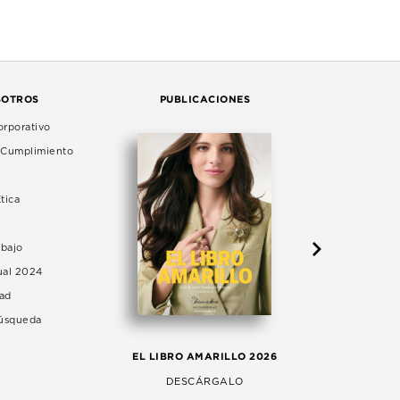
SOTROS
PUBLICACIONES
rporativo
e Cumplimiento
tica
abajo
ual 2024
dad
Búsqueda
LA 
EL LIBRO AMARILLO 2026
AG
DESCÁRGALO