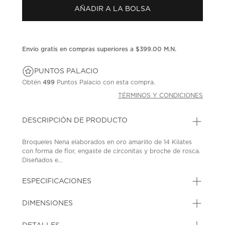
Enlace
AÑADIR A LA BOLSA
en
la
misma
página.
Envío gratis en compras superiores a $399.00 M.N.
PUNTOS PALACIO
Obtén
499
Puntos Palacio con esta compra.
TÉRMINOS Y CONDICIONES
DESCRIPCIÓN DE PRODUCTO
Broqueles Nena elaborados en oro amarillo de 14 Kilates
con forma de flor, engaste de circonitas y broche de rosca.
Diseñados e...
ESPECIFICACIONES
DIMENSIONES