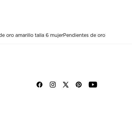
de oro amarillo talla 6 mujer
Pendientes de oro
f
i
p
y