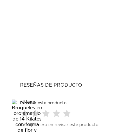
RESEÑAS DE PRODUCTO
Reseñar este producto
Seleccionar
Seleccionar
Seleccionar
Seleccionar
Seleccionar
Sé el primero en revisar este producto
para
para
para
para
para
calificar
calificar
calificar
calificar
calificar