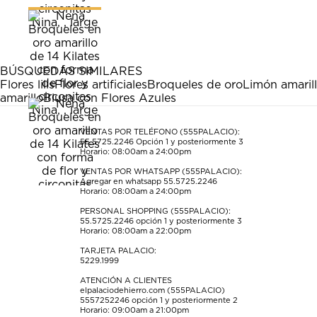
el
el
el
el
el
artículo
artículo
artículo
artículo
artículo
con
con
con
con
con
1
2
3
4
5
estrella
estrellas.
estrellas.
estrellas.
estrellas.
BÚSQUEDAS SIMILARES
Esta
Esta
Esta
Esta
Esta
Flores lilis
Flores artificiales
Broqueles de oro
Limón amaril
acción
acción
acción
acción
acción
amarillo
Blusa con Flores Azules
abrirá
abrirá
abrirá
abrirá
abrirá
el
el
el
el
el
formulario
formulario
formulario
formulario
formulario
VENTAS POR TELÉFONO (555PALACIO):
55.5725.2246
Opción 1 y posteriormente 3
de
de
de
de
de
Horario: 08:00am a 24:00pm
envío.
envío.
envío.
envío.
envío.
VENTAS POR WHATSAPP (555PALACIO):
Agregar en whatsapp 55.5725.2246
Horario: 08:00am a 24:00pm
PERSONAL SHOPPING (555PALACIO):
55.5725.2246
opción 1 y posteriormente 3
Horario: 08:00am a 22:00pm
TARJETA PALACIO:
5229.1999
ATENCIÓN A CLIENTES
elpalaciodehierro.com (555PALACIO)
5557252246
opción 1 y posteriormente 2
Horario: 09:00am a 21:00pm