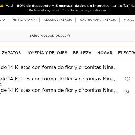
AS
60% de descuento
3 mensualidades sin intereses
. Hasta
+
con tu Tarjeta
De Julio 24 a agosto 16. Consulta términos y condiciones
CIO
MI PALACIO APP
SEGUROS PALACIO
GASTRONOMÍA PALACIO
VIAJES
ZAPATOS
JOYERÍA Y RELOJES
BELLEZA
HOGAR
ELECTR