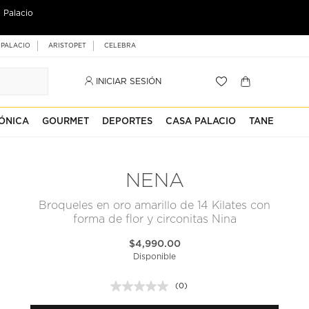
 Palacio
 PALACIO
ARISTOPET
CELEBRA
INICIAR SESIÓN
ÓNICA
GOURMET
DEPORTES
CASA PALACIO
TANE
NENA
Broqueles en oro amarillo de 14 Kilates con
forma de flor y circonitas Nina
$4,990.00
Disponible
(0)
Sin
puntuación.