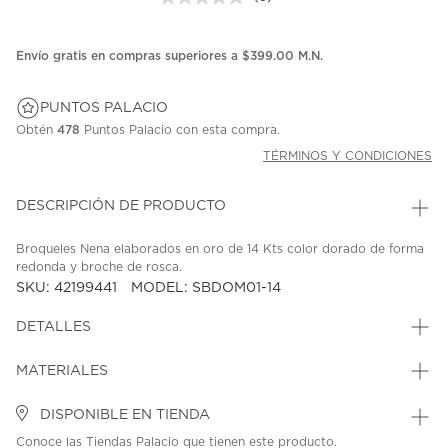
Sin
puntuación.
Enlace
en
Envío gratis en compras superiores a $399.00 M.N.
la
misma
página.
PUNTOS PALACIO
Obtén
478
Puntos Palacio con esta compra.
TÉRMINOS Y CONDICIONES
DESCRIPCIÓN DE PRODUCTO
Broqueles Nena elaborados en oro de 14 Kts color dorado de forma
redonda y broche de rosca.
SKU: 42199441
MODEL: SBDOM01-14
DETALLES
MATERIALES
DISPONIBLE EN TIENDA
Conoce las Tiendas Palacio que tienen este producto.