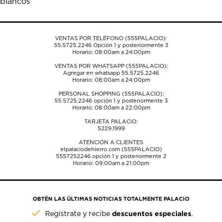
blancos
formulario
formulario
formulario
formulario
formulario
de
de
de
de
de
envío.
envío.
envío.
envío.
envío.
VENTAS POR TELÉFONO (555PALACIO):
55.5725.2246
Opción 1 y posteriormente 3
Horario: 08:00am a 24:00pm
VENTAS POR WHATSAPP (555PALACIO):
Agregar en whatsapp 55.5725.2246
Horario: 08:00am a 24:00pm
PERSONAL SHOPPING (555PALACIO):
55.5725.2246
opción 1 y posteriormente 3
Horario: 08:00am a 22:00pm
TARJETA PALACIO:
5229.1999
ATENCIÓN A CLIENTES
elpalaciodehierro.com (555PALACIO)
5557252246
opción 1 y posteriormente 2
Horario: 09:00am a 21:00pm
OBTÉN LAS ÚLTIMAS NOTICIAS TOTALMENTE PALACIO
descuentos especiales
Regístrate y recibe
.