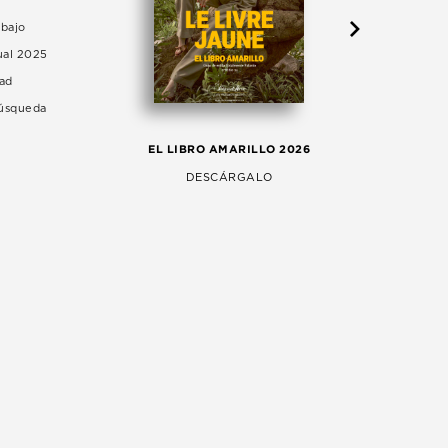
abajo
ual 2025
dad
Búsqueda
LA 
EL LIBRO AMARILLO 2026
AG
DESCÁRGALO