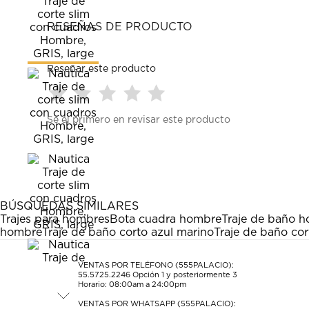
RESEÑAS DE PRODUCTO
Reseñar este producto
Seleccionar
Seleccionar
Seleccionar
Seleccionar
Seleccionar
Sé el primero en revisar este producto
para
para
para
para
para
calificar
calificar
calificar
calificar
calificar
el
el
el
el
el
artículo
artículo
artículo
artículo
artículo
con
con
con
con
con
1
2
3
4
5
estrella
estrellas.
estrellas.
estrellas.
estrellas.
BÚSQUEDAS SIMILARES
Esta
Esta
Esta
Esta
Esta
Trajes para hombres
Bota cuadra hombre
Traje de baño 
acción
acción
acción
acción
acción
hombre
Traje de baño corto azul marino
Traje de baño cor
abrirá
abrirá
abrirá
abrirá
abrirá
el
el
el
el
el
formulario
formulario
formulario
formulario
formulario
VENTAS POR TELÉFONO (555PALACIO):
55.5725.2246
Opción 1 y posteriormente 3
de
de
de
de
de
Horario: 08:00am a 24:00pm
envío.
envío.
envío.
envío.
envío.
VENTAS POR WHATSAPP (555PALACIO):