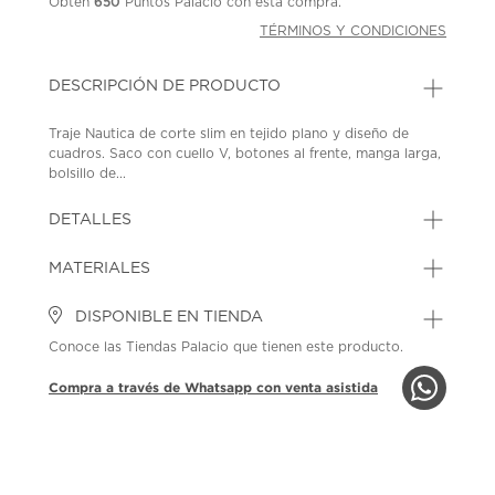
Obtén
650
Puntos Palacio con esta compra.
TÉRMINOS Y CONDICIONES
DESCRIPCIÓN DE PRODUCTO
Traje Nautica de corte slim en tejido plano y diseño de
cuadros. Saco con cuello V, botones al frente, manga larga,
bolsillo de...
DETALLES
MATERIALES
DISPONIBLE EN TIENDA
Conoce las Tiendas Palacio que tienen este producto.
Compra a través de Whatsapp con venta asistida