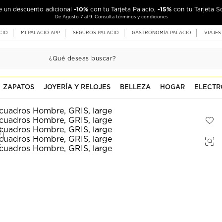
-10%
-15%
de un descuento adicional
con tu Tarjeta Palacio,
con tu Tarjeta S
De Agosto 7 al 9. Consulta términos y condiciones
CIO
MI PALACIO APP
SEGUROS PALACIO
GASTRONOMÍA PALACIO
VIAJES
ZAPATOS
JOYERÍA Y RELOJES
BELLEZA
HOGAR
ELECTR