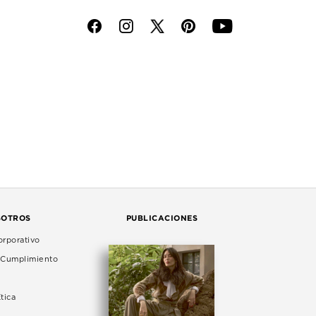
f
i
p
y
SOTROS
PUBLICACIONES
rporativo
e Cumplimiento
tica