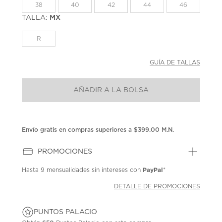
la
38
40
42
44
46
misma
página.
TALLA:
MX
R
GUÍA DE TALLAS
AÑADIR A LA BOLSA
Envío gratis en compras superiores a $399.00 M.N.
PROMOCIONES
PayPal
Hasta
9 mensualidades
sin intereses con
*
DETALLE DE PROMOCIONES
PUNTOS PALACIO