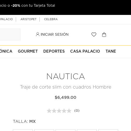
-20%
ocio o
con tu Tarjeta Total
 PALACIO
ARISTOPET
CELEBRA
INICIAR SESIÓN
ÓNICA
GOURMET
DEPORTES
CASA PALACIO
TANE
NAUTICA
Traje de corte slim con cuadros Hombre
$6,499.00
(0)
Sin
puntuación.
TALLA:
MX
Enlace
en