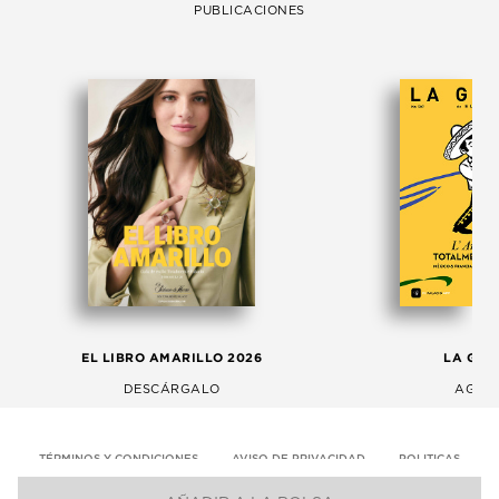
PUBLICACIONES
EL LIBRO AMARILLO 2026
LA GAC
DESCÁRGALO
AGOS
TÉRMINOS Y CONDICIONES
AVISO DE PRIVACIDAD
POLITICAS