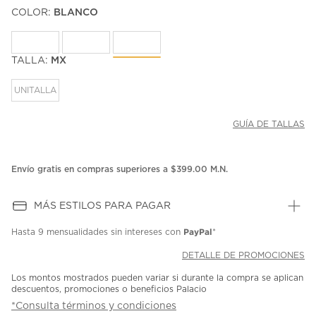
puntuación.
COLOR:
BLANCO
Enlace
en
la
misma
página.
TALLA:
MX
UNITALLA
GUÍA DE TALLAS
Envío gratis en compras superiores a $399.00 M.N.
MÁS ESTILOS PARA PAGAR
PayPal
Hasta
9 mensualidades
sin intereses con
*
DETALLE DE PROMOCIONES
Los montos mostrados pueden variar si durante la compra se aplican
descuentos, promociones o beneficios Palacio
*Consulta términos y condiciones