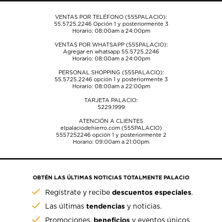
envío.
envío.
envío.
envío.
envío.
VENTAS POR TELÉFONO (555PALACIO):
55.5725.2246
Opción 1 y posteriormente 3
Horario: 08:00am a 24:00pm
VENTAS POR WHATSAPP (555PALACIO):
Agregar en whatsapp 55.5725.2246
Horario: 08:00am a 24:00pm
PERSONAL SHOPPING (555PALACIO):
55.5725.2246
opción 1 y posteriormente 3
Horario: 08:00am a 22:00pm
TARJETA PALACIO:
5229.1999
ATENCIÓN A CLIENTES
elpalaciodehierro.com (555PALACIO)
5557252246
opción 1 y posteriormente 2
Horario: 09:00am a 21:00pm
OBTÉN LAS ÚLTIMAS NOTICIAS TOTALMENTE PALACIO
descuentos especiales
Regístrate y recibe
.
tendencias
Las últimas
y noticias.
beneficios
Promociones,
y eventos únicos.