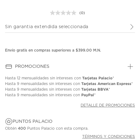
(0)
Sin
puntuación.
Enlace
Sin garantia extendida seleccionada
en
la
misma
página.
Envío gratis en compras superiores a $399.00 M.N.
PROMOCIONES
Tarjetas Palacio
Hasta
12 mensualidades
sin intereses con
*
Tarjetas American Express
Hasta
9 mensualidades
sin intereses con
*
Tarjetas BBVA
Hasta
9 mensualidades
sin intereses con
*
PayPal
Hasta
9 mensualidades
sin intereses con
*
DETALLE DE PROMOCIONES
PUNTOS PALACIO
Obtén
400
Puntos Palacio con esta compra.
TÉRMINOS Y CONDICIONES