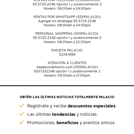
VENTAS POR TELÉFONO (555PALACIO):
55.5725.2246
Opción 1 y posteriormente 3
Horario: 08:00am a 24:00pm
VENTAS POR WHATSAPP (555PALACIO):
Agregar en whatsapp 55.5725.2246
Horario: 08:00am a 24:00pm
PERSONAL SHOPPING (555PALACIO):
55.5725.2246
opción 1 y posteriormente 3
Horario: 08:00am a 22:00pm
TARJETA PALACIO:
5229.1999
ATENCIÓN A CLIENTES
elpalaciodehierro.com (555PALACIO)
5557252246
opción 1 y posteriormente 2
Horario: 09:00am a 21:00pm
OBTÉN LAS ÚLTIMAS NOTICIAS TOTALMENTE PALACIO
descuentos especiales
Regístrate y recibe
.
tendencias
Las últimas
y noticias.
beneficios
Promociones,
y eventos únicos.