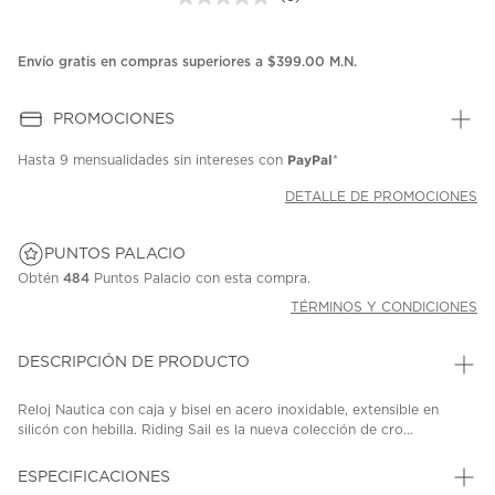
Sin
puntuación.
Enlace
en
Envío gratis en compras superiores a $399.00 M.N.
la
misma
página.
PROMOCIONES
PayPal
Hasta
9 mensualidades
sin intereses con
*
DETALLE DE PROMOCIONES
PUNTOS PALACIO
Obtén
484
Puntos Palacio con esta compra.
TÉRMINOS Y CONDICIONES
DESCRIPCIÓN DE PRODUCTO
Reloj Nautica con caja y bisel en acero inoxidable, extensible en
silicón con hebilla. Riding Sail es la nueva colección de cro...
ESPECIFICACIONES