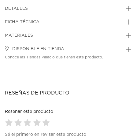
DETALLES
FICHA TÉCNICA
MATERIALES
DISPONIBLE EN TIENDA
Conoce las Tiendas Palacio que tienen este producto.
RESEÑAS DE PRODUCTO
Reseñar este producto
Seleccionar
Seleccionar
Seleccionar
Seleccionar
Seleccionar
Sé el primero en revisar este producto
para
para
para
para
para