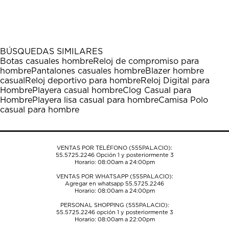
calificar
calificar
calificar
calificar
calificar
el
el
el
el
el
artículo
artículo
artículo
artículo
artículo
con
con
con
con
con
1
2
3
4
5
BÚSQUEDAS SIMILARES
estrella
estrellas.
estrellas.
estrellas.
estrellas.
Botas casuales hombre
Reloj de compromiso para
Esta
Esta
Esta
Esta
Esta
hombre
Pantalones casuales hombre
Blazer hombre
acción
acción
acción
acción
acción
casual
Reloj deportivo para hombre
Reloj Digital para
abrirá
abrirá
abrirá
abrirá
abrirá
Hombre
Playera casual hombre
Clog Casual para
el
el
el
el
el
Hombre
Playera lisa casual para hombre
Camisa Polo
formulario
formulario
formulario
formulario
formulario
casual para hombre
de
de
de
de
de
envío.
envío.
envío.
envío.
envío.
VENTAS POR TELÉFONO (555PALACIO):
55.5725.2246
Opción 1 y posteriormente 3
Horario: 08:00am a 24:00pm
VENTAS POR WHATSAPP (555PALACIO):
Agregar en whatsapp 55.5725.2246
Horario: 08:00am a 24:00pm
PERSONAL SHOPPING (555PALACIO):
55.5725.2246
opción 1 y posteriormente 3
Horario: 08:00am a 22:00pm