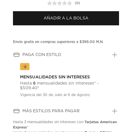
(0)
Sin
puntuación.
Enlace
AÑADIR A LA BOLSA
en
la
misma
página.
Envío gratis en compras superiores a $399.00 M.N.
PAGA CON ESTILO
MENSUALIDADES SIN INTERESES
6
Hasta
mensualidades sin intereses* -
$509.40*
Vigencia del 30 de Julio al 6 de Agosto
MÁS ESTILOS PARA PAGAR
Tarjetas American
Hasta
3 mensualidades
sin intereses con
Express
*