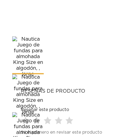
RESEÑAS DE PRODUCTO
Reseñar este producto
Seleccionar
Seleccionar
Seleccionar
Seleccionar
Seleccionar
Sé el primero en revisar este producto
para
para
para
para
para