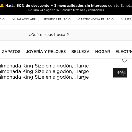
AS
60% de descuento
3 mensualidades sin intereses
. Hasta
+
con tu Tarjeta
De Julio 24 a agosto 16. Consulta términos y condiciones
CIO
MI PALACIO APP
SEGUROS PALACIO
GASTRONOMÍA PALACIO
VIAJES
ZAPATOS
JOYERÍA Y RELOJES
BELLEZA
HOGAR
ELECTR
-40%