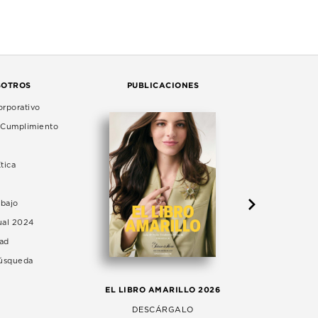
SOTROS
PUBLICACIONES
rporativo
e Cumplimiento
tica
abajo
ual 2024
dad
Búsqueda
LA 
EL LIBRO AMARILLO 2026
AG
DESCÁRGALO