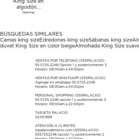
calificar
calificar
calificar
calificar
calificar
el
el
el
el
el
artículo
artículo
artículo
artículo
artículo
con
con
con
con
con
1
2
3
4
5
estrella
estrellas.
estrellas.
estrellas.
estrellas.
BÚSQUEDAS SIMILARES
Esta
Esta
Esta
Esta
Esta
Camas king size
Edredones king size
Sábanas king size
Al
acción
acción
acción
acción
acción
duvet King Size en color beige
Almohada King Size suave
abrirá
abrirá
abrirá
abrirá
abrirá
el
el
el
el
el
formulario
formulario
formulario
formulario
formulario
VENTAS POR TELÉFONO (555PALACIO):
55.5725.2246
Opción 1 y posteriormente 3
de
de
de
de
de
Horario: 08:00am a 24:00pm
envío.
envío.
envío.
envío.
envío.
VENTAS POR WHATSAPP (555PALACIO):
Agregar en whatsapp 55.5725.2246
Horario: 08:00am a 24:00pm
PERSONAL SHOPPING (555PALACIO):
55.5725.2246
opción 1 y posteriormente 3
Horario: 08:00am a 22:00pm
TARJETA PALACIO:
5229.1999
ATENCIÓN A CLIENTES
elpalaciodehierro.com (555PALACIO)
5557252246
opción 1 y posteriormente 2
Horario: 09:00am a 21:00pm