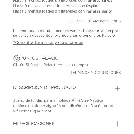
Tarjetas BBVA
Hasta
3 mensualidades
sin intereses con
*
PayPal
Hasta
9 mensualidades
sin intereses con
*
Tarjetas Bajio
Hasta
3 mensualidades
sin intereses con
*
DETALLE DE PROMOCIONES
Los montos mostrados pueden variar si durante la compra
se aplican descuentos, promociones o beneficios Palacio
*Consulta términos y condiciones
PUNTOS PALACIO
Obtén
51
Puntos Palacio con esta compra.
TÉRMINOS Y CONDICIONES
DESCRIPCIÓN DE PRODUCTO
Juego de fundas para almohada King Size Nautica
confeccionado en algodón con diseño liso. Diseño práctico
y funcional que prote...
ESPECIFICACIONES