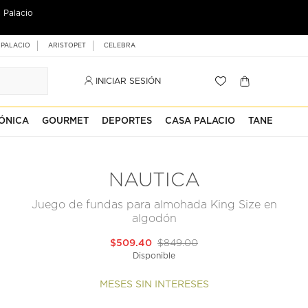
 Palacio
 PALACIO
ARISTOPET
CELEBRA
INICIAR SESIÓN
ÓNICA
GOURMET
DEPORTES
CASA PALACIO
TANE
NAUTICA
Juego de fundas para almohada King Size en
algodón
$509.40
$849.00
Disponible
MESES SIN INTERESES