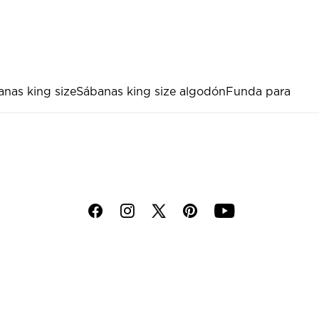
nas king size
Sábanas king size algodón
Funda para
f
i
p
y