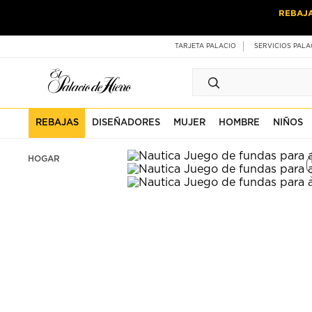
Ir
Ir
REBAJ
al
al
contenido
contenido
principal
de
TARJETA PALACIO
SERVICIOS PALA
pie
de
página
REBAJAS
DISEÑADORES
MUJER
HOMBRE
NIÑOS
HOGAR