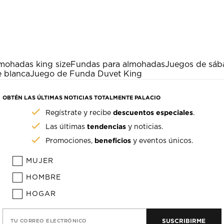
mohadas king size
Fundas para almohadas
Juegos de sába
 blanca
Juego de Funda Duvet King
OBTÉN LAS ÚLTIMAS NOTICIAS TOTALMENTE PALACIO
descuentos especiales
Regístrate y recibe
.
tendencias
Las últimas
y noticias.
beneficios
Promociones,
y eventos únicos.
MUJER
HOMBRE
HOGAR
SUSCRIBIRME
TU CORREO ELECTRÓNICO