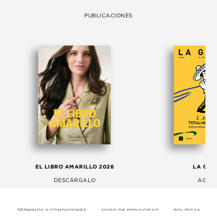
PUBLICACIONES
EL LIBRO AMARILLO 2026
LA GAC
DESCÁRGALO
AGOS
TÉRMINOS Y CONDICIONES
AVISO DE PRIVACIDAD
POLITICAS