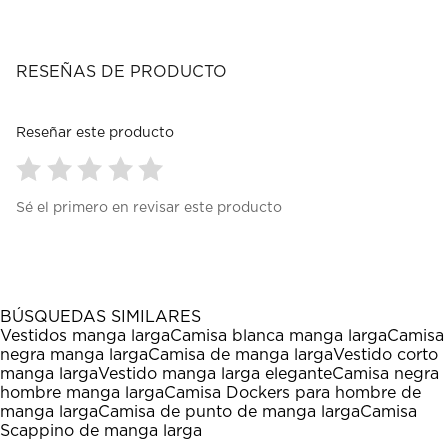
RESEÑAS DE PRODUCTO
Reseñar este producto
Seleccionar
Seleccionar
Seleccionar
Seleccionar
Seleccionar
Sé el primero en revisar este producto
para
para
para
para
para
calificar
calificar
calificar
calificar
calificar
el
el
el
el
el
artículo
artículo
artículo
artículo
artículo
con
con
con
con
con
1
2
3
4
5
BÚSQUEDAS SIMILARES
estrella
estrellas.
estrellas.
estrellas.
estrellas.
Vestidos manga larga
Camisa blanca manga larga
Camisa
Esta
Esta
Esta
Esta
Esta
negra manga larga
Camisa de manga larga
Vestido corto
acción
acción
acción
acción
acción
manga larga
Vestido manga larga elegante
Camisa negra
abrirá
abrirá
abrirá
abrirá
abrirá
hombre manga larga
Camisa Dockers para hombre de
el
el
el
el
el
manga larga
Camisa de punto de manga larga
Camisa
formulario
formulario
formulario
formulario
formulario
Scappino de manga larga
de
de
de
de
de