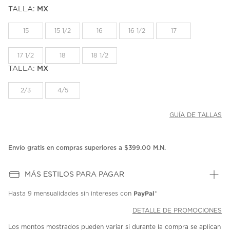
puntuación.
TALLA:
MX
Enlace
en
la
15
15 1/2
16
16 1/2
17
misma
página.
17 1/2
18
18 1/2
TALLA:
MX
2/3
4/5
GUÍA DE TALLAS
Envío gratis en compras superiores a $399.00 M.N.
MÁS ESTILOS PARA PAGAR
PayPal
Hasta
9 mensualidades
sin intereses con
*
DETALLE DE PROMOCIONES
Los montos mostrados pueden variar si durante la compra se aplican