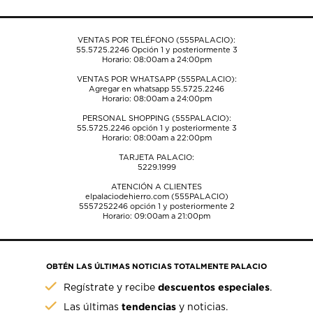
envío.
envío.
envío.
envío.
envío.
VENTAS POR TELÉFONO (555PALACIO):
55.5725.2246
Opción 1 y posteriormente 3
Horario: 08:00am a 24:00pm
VENTAS POR WHATSAPP (555PALACIO):
Agregar en whatsapp 55.5725.2246
Horario: 08:00am a 24:00pm
PERSONAL SHOPPING (555PALACIO):
55.5725.2246
opción 1 y posteriormente 3
Horario: 08:00am a 22:00pm
TARJETA PALACIO:
5229.1999
ATENCIÓN A CLIENTES
elpalaciodehierro.com (555PALACIO)
5557252246
opción 1 y posteriormente 2
Horario: 09:00am a 21:00pm
OBTÉN LAS ÚLTIMAS NOTICIAS TOTALMENTE PALACIO
descuentos especiales
Regístrate y recibe
.
tendencias
Las últimas
y noticias.