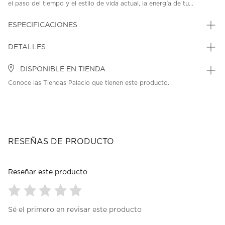
el paso del tiempo y el estilo de vida actual, la energía de tu...
ESPECIFICACIONES
DETALLES
DISPONIBLE EN TIENDA
Conoce las Tiendas Palacio que tienen este producto.
RESEÑAS DE PRODUCTO
Reseñar este producto
Seleccionar
Seleccionar
Seleccionar
Seleccionar
Seleccionar
Sé el primero en revisar este producto
para
para
para
para
para
calificar
calificar
calificar
calificar
calificar