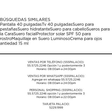
el
el
el
el
el
artículo
artículo
artículo
artículo
artículo
con
con
con
con
con
1
2
3
4
5
BÚSQUEDAS SIMILARES
estrella
estrellas.
estrellas.
estrellas.
estrellas.
Pantalla 40 pulgadas
Tv 40 pulgadas
Suero para
Esta
Esta
Esta
Esta
Esta
pestañas
Suero hidratante
Suero para cabello
Sueros para
acción
acción
acción
acción
acción
la Cara
Suero facial
Protector solar SPF 50 para
abrirá
abrirá
abrirá
abrirá
abrirá
rostro
Maquillaje en Suero Luminoso
Crema para ojos
el
el
el
el
el
antiedad 15 ml
formulario
formulario
formulario
formulario
formulario
de
de
de
de
de
envío.
envío.
envío.
envío.
envío.
VENTAS POR TELÉFONO (555PALACIO):
55.5725.2246
Opción 1 y posteriormente 3
Horario: 08:00am a 24:00pm
VENTAS POR WHATSAPP (555PALACIO):
Agregar en whatsapp 55.5725.2246
Horario: 08:00am a 24:00pm
PERSONAL SHOPPING (555PALACIO):
55.5725.2246
opción 1 y posteriormente 3
Horario: 08:00am a 22:00pm
TARJETA PALACIO:
5229.1999