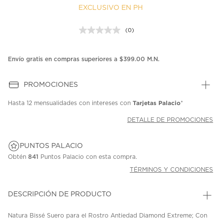
EXCLUSIVO EN PH
(0)
Sin
puntuación.
Enlace
en
Envío gratis en compras superiores a $399.00 M.N.
la
misma
página.
PROMOCIONES
Tarjetas Palacio
Hasta
12 mensualidades
con intereses con
*
DETALLE DE PROMOCIONES
PUNTOS PALACIO
Obtén
841
Puntos Palacio con esta compra.
TÉRMINOS Y CONDICIONES
DESCRIPCIÓN DE PRODUCTO
Natura Bissé Suero para el Rostro Antiedad Diamond Extreme; Con