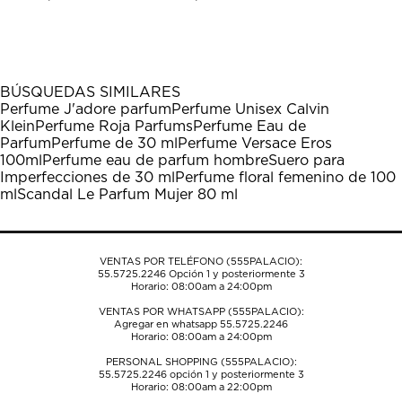
calificar
calificar
calificar
calificar
calificar
el
el
el
el
el
artículo
artículo
artículo
artículo
artículo
con
con
con
con
con
1
2
3
4
5
BÚSQUEDAS SIMILARES
estrella
estrellas.
estrellas.
estrellas.
estrellas.
Perfume J'adore parfum
Perfume Unisex Calvin
Esta
Esta
Esta
Esta
Esta
Klein
Perfume Roja Parfums
Perfume Eau de
acción
acción
acción
acción
acción
Parfum
Perfume de 30 ml
Perfume Versace Eros
abrirá
abrirá
abrirá
abrirá
abrirá
100ml
Perfume eau de parfum hombre
Suero para
el
el
el
el
el
Imperfecciones de 30 ml
Perfume floral femenino de 100
formulario
formulario
formulario
formulario
formulario
ml
Scandal Le Parfum Mujer 80 ml
de
de
de
de
de
envío.
envío.
envío.
envío.
envío.
VENTAS POR TELÉFONO (555PALACIO):
55.5725.2246
Opción 1 y posteriormente 3
Horario: 08:00am a 24:00pm
VENTAS POR WHATSAPP (555PALACIO):
Agregar en whatsapp 55.5725.2246
Horario: 08:00am a 24:00pm
PERSONAL SHOPPING (555PALACIO):
55.5725.2246
opción 1 y posteriormente 3
Horario: 08:00am a 22:00pm