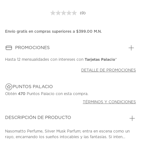
(0)
Sin
puntuación.
Enlace
en
Envío gratis en compras superiores a $399.00 M.N.
la
misma
página.
PROMOCIONES
Tarjetas Palacio
Hasta
12 mensualidades
con intereses con
*
DETALLE DE PROMOCIONES
PUNTOS PALACIO
Obtén
470
Puntos Palacio con esta compra.
TÉRMINOS Y CONDICIONES
DESCRIPCIÓN DE PRODUCTO
Nasomatto Perfume, Silver Musk Parfum; entra en escena como un
rayo, encarnando los sueños intocables y las fantasías. Si inten...