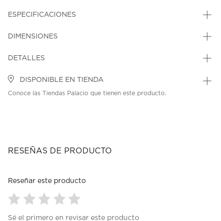
ESPECIFICACIONES
DIMENSIONES
DETALLES
DISPONIBLE EN TIENDA
Conoce las Tiendas Palacio que tienen este producto.
RESEÑAS DE PRODUCTO
Reseñar este producto
Seleccionar
Seleccionar
Seleccionar
Seleccionar
Seleccionar
Sé el primero en revisar este producto
para
para
para
para
para