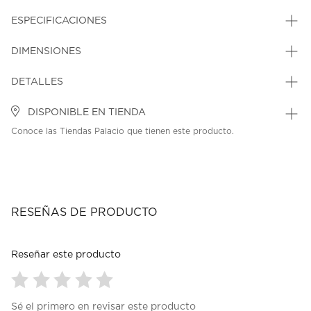
ESPECIFICACIONES
DIMENSIONES
DETALLES
DISPONIBLE EN TIENDA
Conoce las Tiendas Palacio que tienen este producto.
RESEÑAS DE PRODUCTO
Reseñar este producto
Seleccionar
Seleccionar
Seleccionar
Seleccionar
Seleccionar
Sé el primero en revisar este producto
para
para
para
para
para