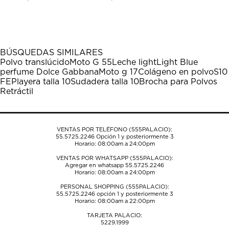
calificar
calificar
calificar
calificar
calificar
el
el
el
el
el
artículo
artículo
artículo
artículo
artículo
con
con
con
con
con
1
2
3
4
5
BÚSQUEDAS SIMILARES
estrella
estrellas.
estrellas.
estrellas.
estrellas.
Polvo translúcido
Moto G 55
Leche light
Light Blue
Esta
Esta
Esta
Esta
Esta
perfume Dolce Gabbana
Moto g 17
Colágeno en polvo
S10
acción
acción
acción
acción
acción
FE
Playera talla 10
Sudadera talla 10
Brocha para Polvos
abrirá
abrirá
abrirá
abrirá
abrirá
Retráctil
el
el
el
el
el
formulario
formulario
formulario
formulario
formulario
de
de
de
de
de
envío.
envío.
envío.
envío.
envío.
VENTAS POR TELÉFONO (555PALACIO):
55.5725.2246
Opción 1 y posteriormente 3
Horario: 08:00am a 24:00pm
VENTAS POR WHATSAPP (555PALACIO):
Agregar en whatsapp 55.5725.2246
Horario: 08:00am a 24:00pm
PERSONAL SHOPPING (555PALACIO):
55.5725.2246
opción 1 y posteriormente 3
Horario: 08:00am a 22:00pm
TARJETA PALACIO:
5229.1999