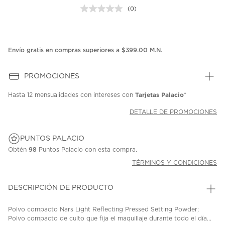
(0)
Sin
puntuación.
Enlace
en
la
Envío gratis en compras superiores a $399.00 M.N.
misma
página.
PROMOCIONES
Tarjetas Palacio
Hasta
12 mensualidades
con intereses con
*
DETALLE DE PROMOCIONES
PUNTOS PALACIO
Obtén
98
Puntos Palacio con esta compra.
TÉRMINOS Y CONDICIONES
DESCRIPCIÓN DE PRODUCTO
Polvo compacto Nars Light Reflecting Pressed Setting Powder;
Polvo compacto de culto que fija el maquillaje durante todo el día...