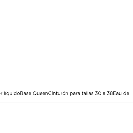
r líquido
Base Queen
Cinturón para tallas 30 a 38
Eau de