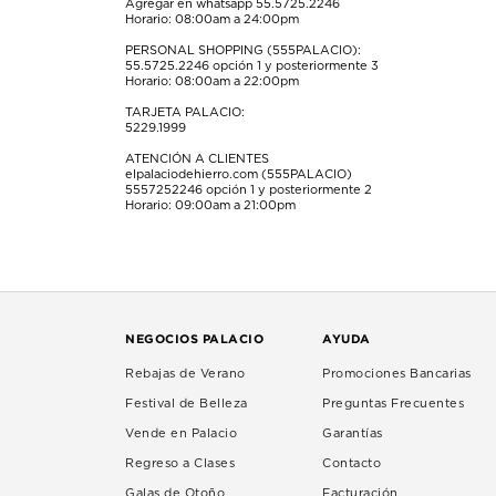
Agregar en whatsapp 55.5725.2246
Horario: 08:00am a 24:00pm
PERSONAL SHOPPING (555PALACIO):
55.5725.2246
opción 1 y posteriormente 3
Horario: 08:00am a 22:00pm
TARJETA PALACIO:
5229.1999
ATENCIÓN A CLIENTES
elpalaciodehierro.com (555PALACIO)
5557252246
opción 1 y posteriormente 2
Horario: 09:00am a 21:00pm
NEGOCIOS PALACIO
AYUDA
Rebajas de Verano
Promociones Bancarias
Festival de Belleza
Preguntas Frecuentes
Vende en Palacio
Garantías
Regreso a Clases
Contacto
Galas de Otoño
Facturación