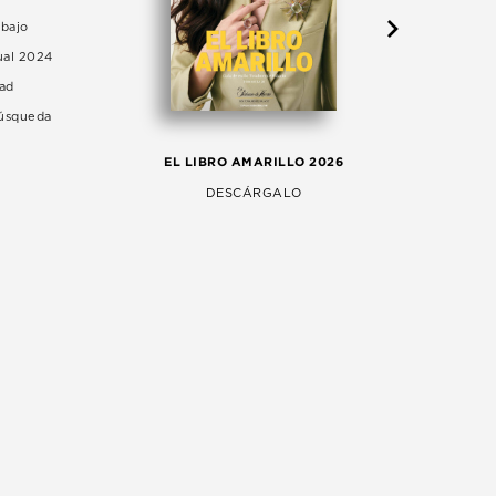
abajo
ual 2024
dad
Búsqueda
LA 
EL LIBRO AMARILLO 2026
AG
DESCÁRGALO