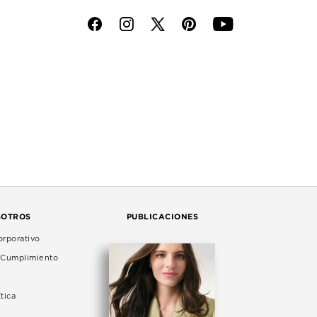
f
i
p
y
SOTROS
PUBLICACIONES
rporativo
e Cumplimiento
tica