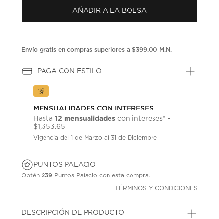
en
la
AÑADIR A LA BOLSA
misma
página.
Envío gratis en compras superiores a $399.00 M.N.
PAGA CON ESTILO
MENSUALIDADES CON INTERESES
12 mensualidades
Hasta
con intereses* -
$1,353.65
Vigencia del 1 de Marzo al 31 de Diciembre
PUNTOS PALACIO
Obtén
239
Puntos Palacio con esta compra.
TÉRMINOS Y CONDICIONES
DESCRIPCIÓN DE PRODUCTO