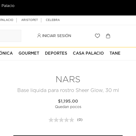
 Palacio
 PALACIO
ARISTOPET
CELEBRA
INICIAR SESIÓN
ÓNICA
GOURMET
DEPORTES
CASA PALACIO
TANE
NARS
Base liquida para rostro Sheer Glow, 30 ml
$1,195.00
Quedan pocos
(0)
Sin
puntuación.
Enlace