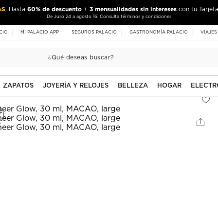
AS
60% de descuento
3 mensualidades sin intereses
. Hasta
+
con tu Tarjeta
De Julio 24 a agosto 16. Consulta términos y condiciones
CIO
MI PALACIO APP
SEGUROS PALACIO
GASTRONOMÍA PALACIO
VIAJES
ZAPATOS
JOYERÍA Y RELOJES
BELLEZA
HOGAR
ELECTR
E