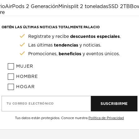
rio
AirPods 2 Generación
Minisplit 2 toneladas
SSD 2TB
Bow
re
OBTÉN LAS ÚLTIMAS NOTICIAS TOTALMENTE PALACIO
descuentos especiales
Regístrate y recibe
.
tendencias
Las últimas
y noticias.
beneficios
Promociones,
y eventos únicos.
MUJER
HOMBRE
HOGAR
SUSCRIBIRME
TU CORREO ELECTRÓNICO
Tus datos están protegidos. Conoce nuestra
Política de Privacidad