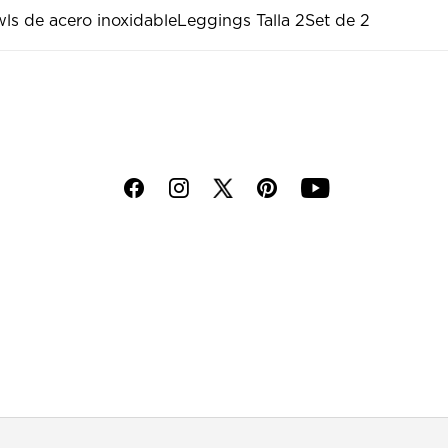
ls de acero inoxidable
Leggings Talla 2
Set de 2
f
i
p
y