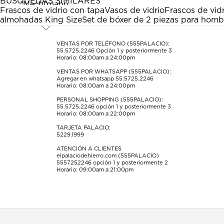
BÚSQUEDAS SIMILARES
Esta
Esta
Esta
Esta
Esta
Frascos de vidrio con tapa
Vasos de vidrio
Frascos de vid
acción
acción
acción
acción
acción
almohadas King Size
Set de bóxer de 2 piezas para homb
abrirá
abrirá
abrirá
abrirá
abrirá
el
el
el
el
el
formulario
formulario
formulario
formulario
formulario
VENTAS POR TELÉFONO (555PALACIO):
55.5725.2246
Opción 1 y posteriormente 3
de
de
de
de
de
Horario: 08:00am a 24:00pm
envío.
envío.
envío.
envío.
envío.
VENTAS POR WHATSAPP (555PALACIO):
Agregar en whatsapp 55.5725.2246
Horario: 08:00am a 24:00pm
PERSONAL SHOPPING (555PALACIO):
55.5725.2246
opción 1 y posteriormente 3
Horario: 08:00am a 22:00pm
TARJETA PALACIO:
5229.1999
ATENCIÓN A CLIENTES
elpalaciodehierro.com (555PALACIO)
5557252246
opción 1 y posteriormente 2
Horario: 09:00am a 21:00pm