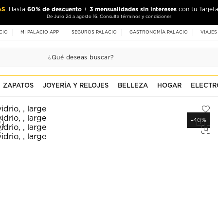
AS
60% de descuento
3 mensualidades sin intereses
. Hasta
+
con tu Tarjeta
De Julio 24 a agosto 16. Consulta términos y condiciones
CIO
MI PALACIO APP
SEGUROS PALACIO
GASTRONOMÍA PALACIO
VIAJES
ZAPATOS
JOYERÍA Y RELOJES
BELLEZA
HOGAR
ELECTR
-40%