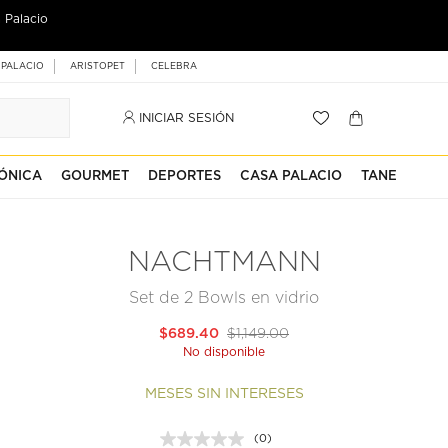
 Palacio
 PALACIO
ARISTOPET
CELEBRA
INICIAR SESIÓN
ÓNICA
GOURMET
DEPORTES
CASA PALACIO
TANE
NACHTMANN
Set de 2 Bowls en vidrio
$689.40
$1,149.00
No disponible
MESES SIN INTERESES
(0)
Sin