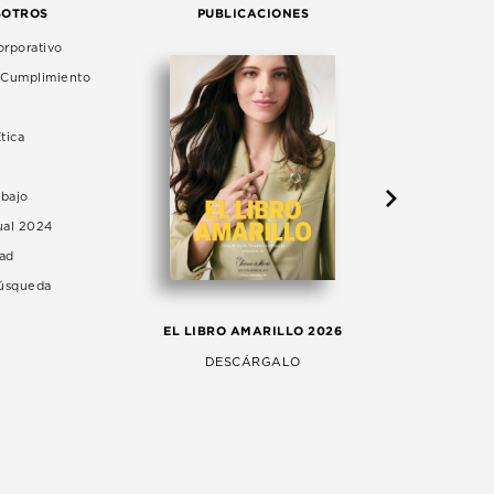
SOTROS
PUBLICACIONES
rporativo
e Cumplimiento
tica
abajo
ual 2024
dad
Búsqueda
LA 
EL LIBRO AMARILLO 2026
AG
DESCÁRGALO