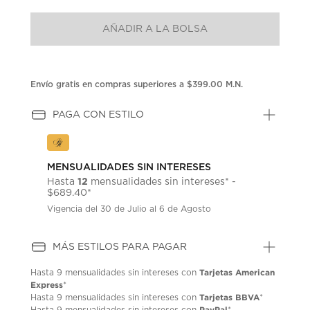
puntuación.
Enlace
AÑADIR A LA BOLSA
en
la
misma
página.
Envío gratis en compras superiores a $399.00 M.N.
PAGA CON ESTILO
MENSUALIDADES SIN INTERESES
12
Hasta
mensualidades sin intereses* -
$689.40*
Vigencia del 30 de Julio al 6 de Agosto
MÁS ESTILOS PARA PAGAR
Tarjetas American
Hasta
9 mensualidades
sin intereses con
Express
*
Tarjetas BBVA
Hasta
9 mensualidades
sin intereses con
*
PayPal
Hasta
9 mensualidades
sin intereses con
*